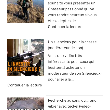
souhaite vous présenter un
a
Chasseur passionné qui va
l
vous rendre heureux si vous
l
êtes adeptes de …
e
d
Continuer la lecture
d
e
’
«
a
Un silencieux pour la chasse
p
(modérateur de son)
V
o
Voici une vidéo très
o
p
intéressante pour ceux qui
y
h
hésitent à acheter un
a
y
modérateur de son (silencieux)
g
s
pour aller à la …
e
e
d
Continuer la lecture
e
e
t
:
«
s
à
Recherche au sang du grand
é
v
gibier avec teckel (video)
U
j
o