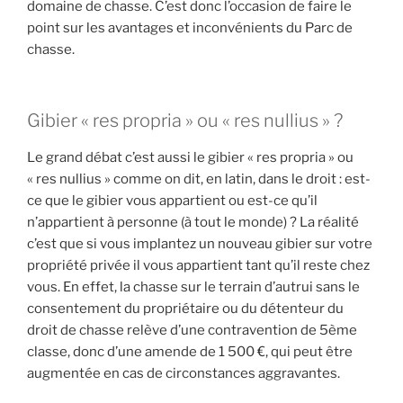
domaine de chasse. C’est donc l’occasion de faire le
n
point sur les avantages et inconvénients du Parc de
a
chasse.
i
s
t
Gibier « res propria » ou « res nullius » ?
u
v
Le grand débat c’est aussi le gibier « res propria » ou
r
« res nullius » comme on dit, en latin, dans le droit : est-
a
ce que le gibier vous appartient ou est-ce qu’il
i
n’appartient à personne (à tout le monde) ? La réalité
m
c’est que si vous implantez un nouveau gibier sur votre
e
propriété privée il vous appartient tant qu’il reste chez
n
vous. En effet, la chasse sur le terrain d’autrui sans le
t
consentement du propriétaire ou du détenteur du
?
droit de chasse relève d’une contravention de 5ème
classe, donc d’une amende de 1 500 €, qui peut être
»
augmentée en cas de circonstances aggravantes.