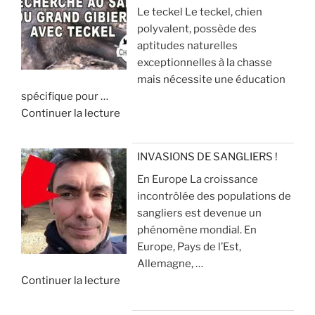
Le teckel Le teckel, chien
n
o
i
polyvalent, possède des
s
u
r
aptitudes naturelles
i
r
p
exceptionnelles à la chasse
l
d
o
mais nécessite une éducation
e
e
u
spécifique pour …
n
c
r
d
Continuer la lecture
c
h
é
e
i
a
v
«
e
s
i
INVASIONS DE SANGLIERS !
u
s
t
En Europe La croissance
R
x
e
e
incontrôlée des populations de
e
p
r
sangliers est devenue un
c
o
»
q
phénomène mondial. En
h
u
u
Europe, Pays de l’Est,
e
r
e
Allemagne, …
r
l
ç
d
Continuer la lecture
c
a
a
e
h
c
v
«
e