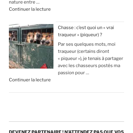
nature entre …
l
m
c
»
d
Continuer la lecture
o
i
o
e
s
l
n
«
s
l
n
Chasse : c’est quoi un « vrai
u
i
a
traqueur » (piqueur) ?
A
p
o
i
Par ses quelques mots, moi
v
p
n
s
traqueur (certains diront
a
r
s
t
« piqueur »), je tenais à partager
n
i
d
u
avec les chasseurs postés ma
t
m
’
v
passion pour …
a
e
e
r
d
Continuer la lecture
g
n
u
a
e
e
t
r
i
«
s
1
o
m
e
8
s
e
C
t
0
p
n
h
i
0
a
t
a
n
c
r
?
s
c
e
a
DEVENEZ PARTENAIRE !
N’ATTENDEZ PAS QUE VOS