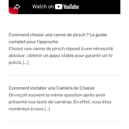
v
é
n
i
e
Comment choisir une canne de pirsch ? Le guide
n
complet pour l’approche
t
Choisir une canne de pirsch répond à une nécessité
s
absolue : obtenir un appui stable pour garantir un tir
d
précis, […]
u
P
a
r
Comment installer une Caméra de Chasse
c
On reçoit souvent la même question après avoir
d
présenté nos tests de caméras. En effet, vous êtes
e
nombreux à vous […]
C
h
a