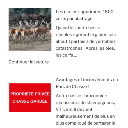
e
e
E
r
o
«
s
R
a
n
Les écolos suppriment 1800
l
S
v
)
cerfs par abattage !
D
e
!
e
Quand les anti-chasse
é
s
c
»
« écolos » gèrent le gibier cela
t
a
»
t
aboutit parfois à de véritables
o
n
e
catastrophes ! Après les oies,
u
g
c
les cerfs …
r
l
k
d
Continuer la lecture
n
i
e
e
e
e
l
«
m
r
(
Avantages et inconvénients du
e
,
v
Parc de Chasse !
L
n
m
i
Anti-chasses, braconniers,
e
t
a
d
ramasseurs de champignons,
s
d
i
e
VTT, etc. Il devient
é
e
s
o
malheureusement de plus en
c
2
l
)
plus compliqué de partager la
o
1
e