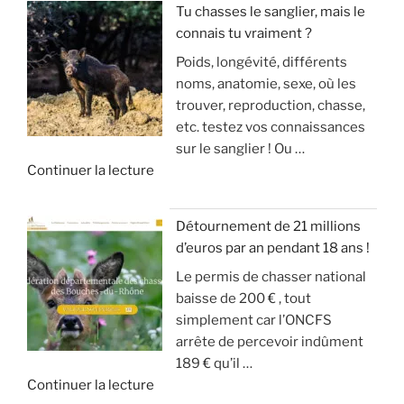
h
o
Tu chasses le sanglier, mais le
a
a
u
connais tu vraiment ?
I
u
s
s
Poids, longévité, différents
N
s
s
a
noms, anatomie, sexe, où les
V
a
e
r
trouver, reproduction, chasse,
A
n
(
r
etc. testez vos connaissances
S
g
m
i
sur le sanglier ! Ou …
I
d
o
v
d
Continuer la lecture
O
u
d
e
e
N
g
é
!
«
S
r
r
Détournement de 21 millions
D
a
a
»
d’euros par an pendant 18 ans !
T
E
n
t
Le permis de chasser national
u
S
d
e
baisse de 200 € , tout
c
A
g
u
simplement car l’ONCFS
h
N
i
r
arrête de percevoir indûment
a
G
b
d
189 € qu’il …
s
L
i
e
d
Continuer la lecture
s
I
e
s