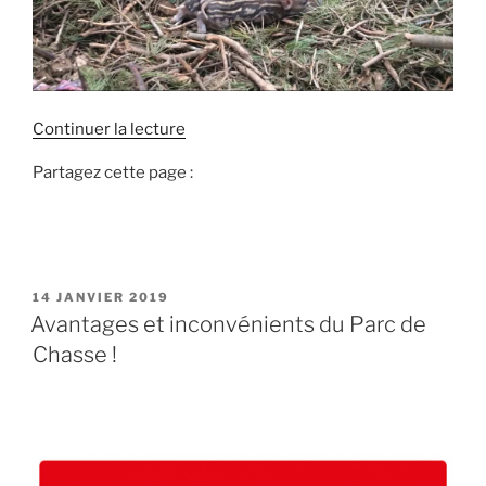
d
Continuer la lecture
e
Partagez cette page :
«
T
u
c
P
14 JANVIER 2019
h
U
Avantages et inconvénients du Parc de
a
B
Chasse !
L
s
I
s
É
e
L
E
s
l