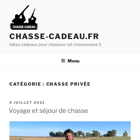
A
l
l
e
r
CHASSE-CADEAU.FR
a
Idées cadeaux pour chasseur (et chasseresse !)
u
c
Menu
o
n
t
CATÉGORIE :
CHASSE PRIVÉE
e
n
u
P
5 JUILLET 2021
U
p
Voyage et séjour de chasse
B
r
L
i
I
É
n
L
c