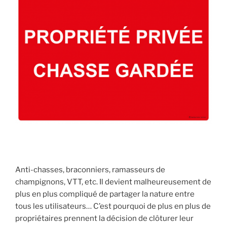
e
s
a
n
g
l
i
e
r
,
m
a
i
s
Anti-chasses, braconniers, ramasseurs de
l
champignons, VTT, etc. Il devient malheureusement de
e
plus en plus compliqué de partager la nature entre
c
tous les utilisateurs… C’est pourquoi de plus en plus de
o
propriétaires prennent la décision de clôturer leur
n