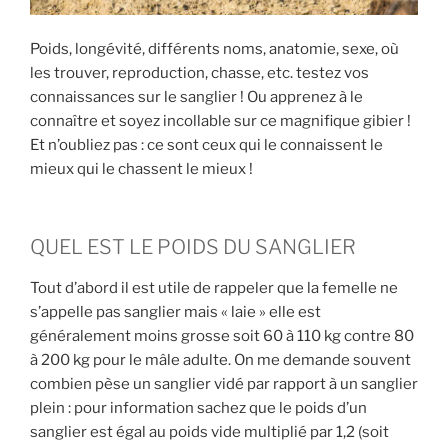
c
h
Poids, longévité, différents noms, anatomie, sexe, où
a
les trouver, reproduction, chasse, etc. testez vos
s
connaissances sur le sanglier ! Ou apprenez à le
s
connaître et soyez incollable sur ce magnifique gibier !
e
Et n’oubliez pas : ce sont ceux qui le connaissent le
mieux qui le chassent le mieux !
»
QUEL EST LE POIDS DU SANGLIER
Tout d’abord il est utile de rappeler que la femelle ne
s’appelle pas sanglier mais « laie » elle est
généralement moins grosse soit 60 à 110 kg contre 80
à 200 kg pour le mâle adulte. On me demande souvent
combien pèse un sanglier vidé par rapport à un sanglier
plein : pour information sachez que le poids d’un
sanglier est égal au poids vide multiplié par 1,2 (soit