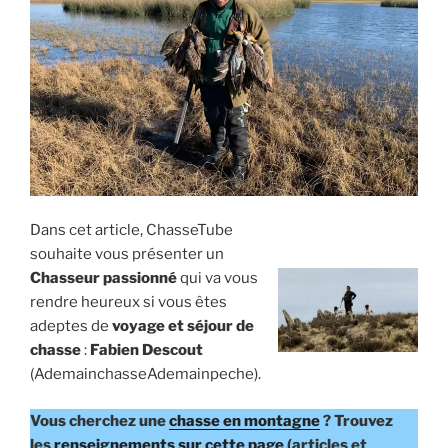
E
i
p
a
l
Dans cet article, ChasseTube
souhaite vous présenter un
Chasseur passionné
qui va vous
rendre heureux si vous êtes
adeptes de
voyage et séjour de
chasse
:
Fabien Descout
(AdemainchasseAdemainpeche).
Vous cherchez une
chasse en montagne
? Trouvez
les
renseignements sur cette page
(articles et