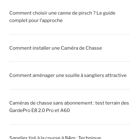
i
h
Comment choisir une canne de pirsch ? Le guide
t
a
complet pour l’approche
r
s
a
s
q
e
u
!
Comment installer une Caméra de Chasse
e
u
»
r
Comment aménager une souille à sangliers attractive
»
(
p
i
Caméras de chasse sans abonnement : test terrain des
q
GardePro E8 2.0 Pro et A60
u
e
u
Sanglier tiré à la course à 84m : Technique,