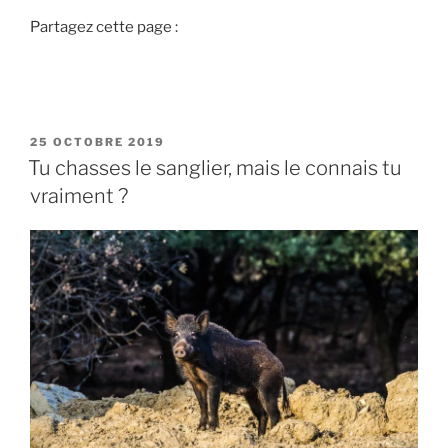
e
Partagez cette page :
«
V
o
y
P
25 OCTOBRE 2019
a
U
Tu chasses le sanglier, mais le connais tu
g
B
vraiment ?
L
e
I
e
É
t
L
E
s
é
j
o
u
r
d
e