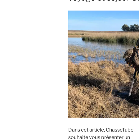
L
i
I
p
É
L
a
E
l
Dans cet article, ChasseTube
souhaite vous présenter un