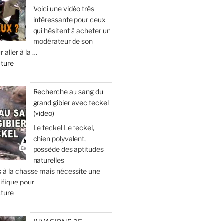
y
Voici une vidéo très
s
a
intéressante pour ceux
e
g
qui hésitent à acheter un
e
modérateur de son
:
r aller à la …
e
à
d
cture
t
v
e
s
o
«
é
i
Recherche au sang du
j
r
grand gibier avec teckel
U
o
p
(video)
n
u
o
s
Le teckel Le teckel,
r
u
i
chien polyvalent,
d
r
l
possède des aptitudes
e
é
e
naturelles
c
v
s à la chasse mais nécessite une
n
h
i
ifique pour …
c
a
t
d
cture
i
s
e
e
e
s
r
«
u
e
q