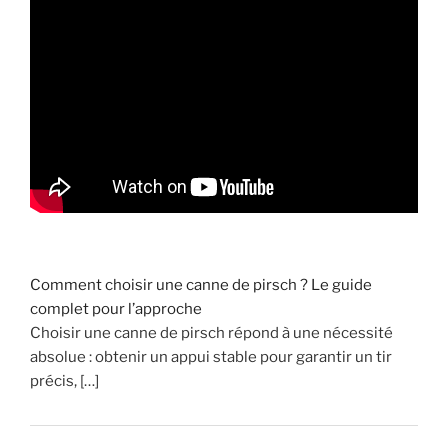
o
p
h
y
s
e
:
à
v
o
i
Comment choisir une canne de pirsch ? Le guide
r
complet pour l’approche
p
Choisir une canne de pirsch répond à une nécessité
o
absolue : obtenir un appui stable pour garantir un tir
u
précis, […]
r
é
v