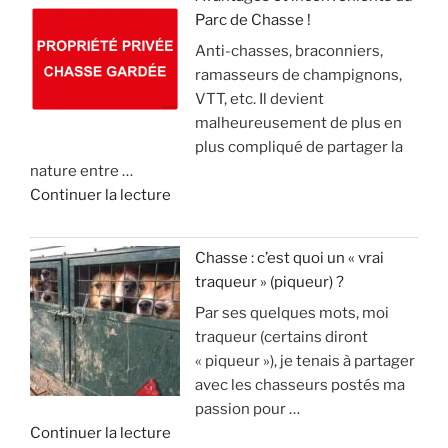
e
,
v
Parc de Chasse !
L
n
m
i
Anti-chasses, braconniers,
e
t
a
d
ramasseurs de champignons,
s
d
i
e
VTT, etc. Il devient
é
e
s
o
malheureusement de plus en
c
2
l
)
plus compliqué de partager la
o
1
e
nature entre …
l
m
c
»
d
Continuer la lecture
o
i
o
e
s
l
n
«
s
l
n
Chasse : c’est quoi un « vrai
u
i
a
traqueur » (piqueur) ?
A
p
o
i
Par ses quelques mots, moi
v
p
n
s
traqueur (certains diront
a
r
s
t
« piqueur »), je tenais à partager
n
i
d
u
avec les chasseurs postés ma
t
m
’
v
passion pour …
a
e
e
r
d
Continuer la lecture
g
n
u
a