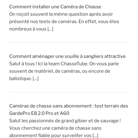
i
Comment installer une Caméra de Chasse
t
On reçoit souvent la même question après avoir
e
présenté nos tests de caméras. En effet, vous êtes
r
nombreux à vous […]
q
u
e
ç
Comment aménager une souille à sangliers attractive
a
Salut à tous ! Ici la team ChasseTube. On vous parle
v
souvent de matériel, de caméras, ou encore de
o
balistique. […]
u
s
a
Caméras de chasse sans abonnement : test terrain des
r
GardePro E8 2.0 Pro et A60
r
Salut les passionnés de grand gibier et de sauvage !
i
Vous cherchez une caméra de chasse sans
v
abonnement fiable pour surveiller vos […]
e