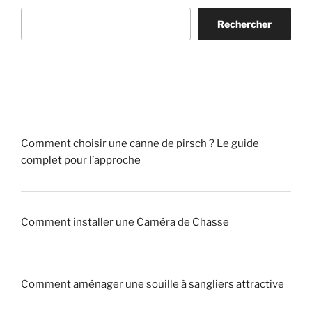
u
P
g
s
Rechercher
n
a
e
!
«
r
!
c
»
v
d
»
r
e
a
C
i
h
Comment choisir une canne de pirsch ? Le guide
t
a
complet pour l’approche
r
s
a
s
q
e
u
!
Comment installer une Caméra de Chasse
e
u
»
r
Comment aménager une souille à sangliers attractive
»