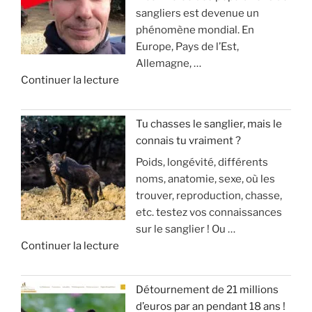
r
sangliers est devenue un
c
o
»
q
phénomène mondial. En
h
u
u
Europe, Pays de l’Est,
e
r
e
Allemagne, …
r
l
ç
d
Continuer la lecture
c
a
a
e
h
c
v
«
e
h
o
Tu chasses le sanglier, mais le
a
a
u
connais tu vraiment ?
I
u
s
s
Poids, longévité, différents
N
s
s
a
noms, anatomie, sexe, où les
V
a
e
r
trouver, reproduction, chasse,
A
n
(
r
etc. testez vos connaissances
S
g
m
i
sur le sanglier ! Ou …
I
d
o
v
d
Continuer la lecture
O
u
d
e
e
N
g
é
!
«
S
r
r
Détournement de 21 millions
D
a
a
»
d’euros par an pendant 18 ans !