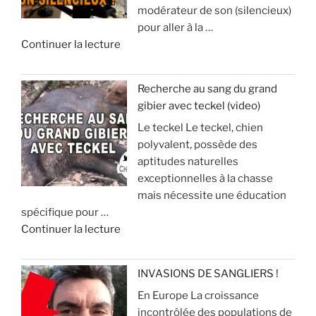
modérateur de son (silencieux)
g
s
pour aller à la …
e
e
d
Continuer la lecture
e
e
t
:
«
s
à
Recherche au sang du grand
é
v
gibier avec teckel (video)
U
j
o
Le teckel Le teckel, chien
n
o
i
polyvalent, possède des
s
u
r
aptitudes naturelles
i
r
p
exceptionnelles à la chasse
l
d
o
mais nécessite une éducation
e
e
u
spécifique pour …
n
c
r
d
Continuer la lecture
c
h
é
e
i
a
v
«
e
s
i
INVASIONS DE SANGLIERS !
u
s
t
En Europe La croissance
R
x
e
e
incontrôlée des populations de
e
p