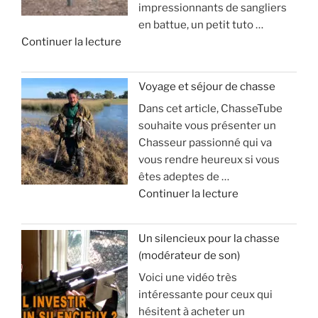
impressionnants de sangliers
en battue, un petit tuto …
d
Continuer la lecture
e
«
Voyage et séjour de chasse
Dans cet article, ChasseTube
B
souhaite vous présenter un
a
Chasseur passionné qui va
l
vous rendre heureux si vous
l
êtes adeptes de …
e
d
Continuer la lecture
d
e
’
«
a
Un silencieux pour la chasse
p
(modérateur de son)
V
o
Voici une vidéo très
o
p
intéressante pour ceux qui
y
h
hésitent à acheter un
a
y