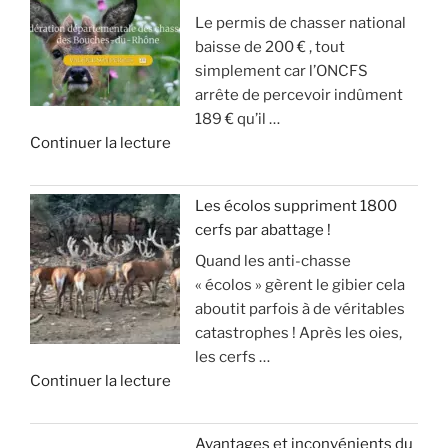
T
E
n
t
Le permis de chasser national
u
S
d
e
baisse de 200 € , tout
c
A
g
u
simplement car l’ONCFS
h
N
i
r
arrête de percevoir indûment
a
G
b
d
189 € qu’il …
s
L
i
e
d
Continuer la lecture
s
I
e
s
e
e
E
r
o
«
s
R
a
n
Les écolos suppriment 1800
l
S
v
)
cerfs par abattage !
D
e
!
e
Quand les anti-chasse
é
s
c
»
« écolos » gèrent le gibier cela
t
a
»
t
aboutit parfois à de véritables
o
n
e
catastrophes ! Après les oies,
u
g
c
les cerfs …
r
l
k
d
Continuer la lecture
n
i
e
e
e
e
l
«
m
r
(
Avantages et inconvénients du