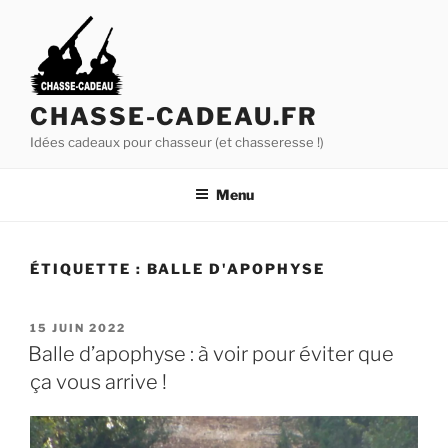
A
l
l
e
r
CHASSE-CADEAU.FR
a
Idées cadeaux pour chasseur (et chasseresse !)
u
c
Menu
o
n
t
ÉTIQUETTE :
BALLE D'APOPHYSE
e
n
u
P
15 JUIN 2022
U
p
Balle d’apophyse : à voir pour éviter que
B
r
ça vous arrive !
L
i
I
É
n
L
c