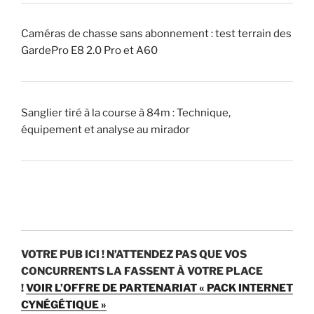
(
p
i
Caméras de chasse sans abonnement : test terrain des
q
GardePro E8 2.0 Pro et A60
u
e
u
Sanglier tiré à la course à 84m : Technique,
r
équipement et analyse au mirador
)
?
»
VOTRE PUB ICI !
N’ATTENDEZ PAS QUE VOS
CONCURRENTS LA FASSENT À VOTRE PLACE
!
VOIR L’OFFRE DE PARTENARIAT « PACK INTERNET
CYNÉGÉTIQUE »