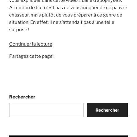
vous expliquer dans cette video « Balle d’apophyse ».
Attention le but n’est pas de vous moquer de ce pauvre
chasseur, mais plutôt de vous préparer à ce genre de
situation. En effet, il ne s’attendait pas à une telle
surprise !
d
Continuer la lecture
e
Partagez cette page :
«
B
a
l
l
Rechercher
e
d
Rechercher
’
a
p