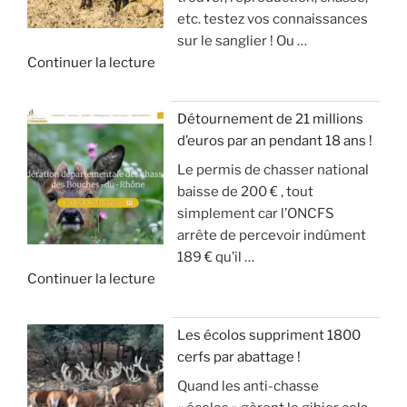
(
r
etc. testez vos connaissances
S
g
m
i
sur le sanglier ! Ou …
I
d
o
v
d
Continuer la lecture
O
u
d
e
e
N
g
é
!
«
S
r
r
Détournement de 21 millions
D
a
a
»
d’euros par an pendant 18 ans !
T
E
n
t
Le permis de chasser national
u
S
d
e
baisse de 200 € , tout
c
A
g
u
simplement car l’ONCFS
h
N
i
r
arrête de percevoir indûment
a
G
b
d
189 € qu’il …
s
L
i
e
d
Continuer la lecture
s
I
e
s
e
e
E
r
o
«
s
R
a
n
Les écolos suppriment 1800
l
S
v
)
cerfs par abattage !
D
e
!
e
Quand les anti-chasse
é
s
c
»