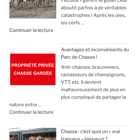
« écolos » gèrent le gibier cela
t
a
»
t
aboutit parfois à de véritables
o
n
e
catastrophes ! Après les oies,
u
g
c
les cerfs …
r
l
k
d
Continuer la lecture
n
i
e
e
e
e
l
«
m
r
(
Avantages et inconvénients du
e
,
v
Parc de Chasse !
L
n
m
i
Anti-chasses, braconniers,
e
t
a
d
ramasseurs de champignons,
s
d
i
e
VTT, etc. Il devient
é
e
s
o
malheureusement de plus en
c
2
l
)
plus compliqué de partager la
o
1
e
nature entre …
l
m
c
»
d
Continuer la lecture
o
i
o
e
s
l
n
«
s
l
n
Chasse : c’est quoi un « vrai
u
i
a
traqueur » (piqueur) ?