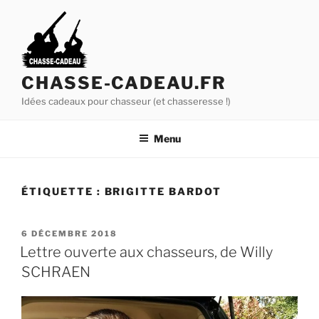
A
l
l
e
r
CHASSE-CADEAU.FR
a
Idées cadeaux pour chasseur (et chasseresse !)
u
c
Menu
o
n
t
ÉTIQUETTE :
BRIGITTE BARDOT
e
n
u
P
6 DÉCEMBRE 2018
U
p
Lettre ouverte aux chasseurs, de Willy
B
r
SCHRAEN
L
i
I
É
n
L
c