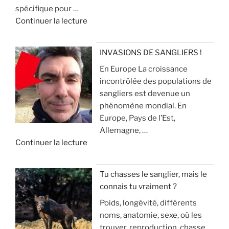
spécifique pour …
n
c
r
d
Continuer la lecture
c
h
é
e
i
a
v
«
e
s
i
INVASIONS DE SANGLIERS !
u
s
t
En Europe La croissance
R
x
e
e
incontrôlée des populations de
e
p
r
sangliers est devenue un
c
o
»
q
phénomène mondial. En
h
u
u
Europe, Pays de l’Est,
e
r
e
Allemagne, …
r
l
ç
d
Continuer la lecture
c
a
a
e
h
c
v
«
e
h
o
Tu chasses le sanglier, mais le
a
a
u
connais tu vraiment ?
I
u
s
s
Poids, longévité, différents
N
s
s
a
noms, anatomie, sexe, où les
V
a
e
r
trouver, reproduction, chasse,
A
n