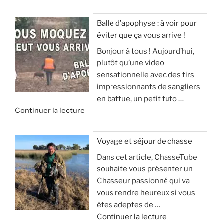
Balle d’apophyse : à voir pour
éviter que ça vous arrive !
Bonjour à tous ! Aujourd’hui,
plutôt qu’une video
sensationnelle avec des tirs
impressionnants de sangliers
en battue, un petit tuto …
d
Continuer la lecture
e
«
Voyage et séjour de chasse
Dans cet article, ChasseTube
B
souhaite vous présenter un
a
Chasseur passionné qui va
l
vous rendre heureux si vous
l
êtes adeptes de …
e
d
Continuer la lecture
d