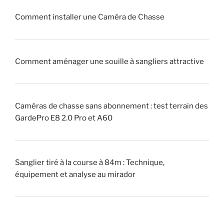
u
!
Comment installer une Caméra de Chasse
e
u
»
r
Comment aménager une souille à sangliers attractive
»
(
p
i
Caméras de chasse sans abonnement : test terrain des
q
GardePro E8 2.0 Pro et A60
u
e
u
Sanglier tiré à la course à 84m : Technique,
r
équipement et analyse au mirador
)
?
»