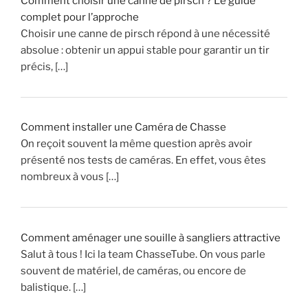
Comment choisir une canne de pirsch ? Le guide
e
complet pour l’approche
u
Choisir une canne de pirsch répond à une nécessité
r
absolue : obtenir un appui stable pour garantir un tir
s
précis, […]
,
d
e
W
Comment installer une Caméra de Chasse
i
On reçoit souvent la même question après avoir
l
présenté nos tests de caméras. En effet, vous êtes
l
nombreux à vous […]
y
S
C
H
Comment aménager une souille à sangliers attractive
R
Salut à tous ! Ici la team ChasseTube. On vous parle
A
souvent de matériel, de caméras, ou encore de
E
balistique. […]
N