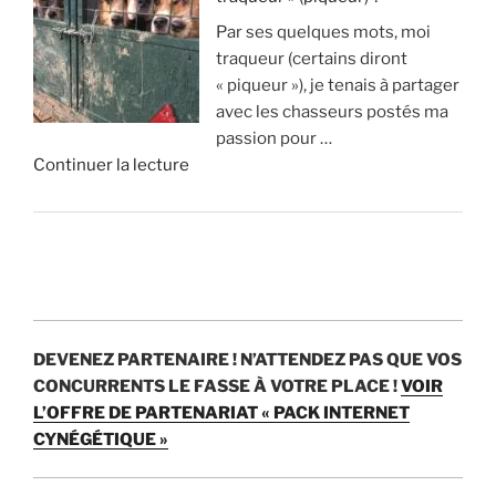
A
p
o
i
Par ses quelques mots, moi
v
p
n
s
traqueur (certains diront
a
r
s
t
« piqueur »), je tenais à partager
n
i
d
u
avec les chasseurs postés ma
t
m
’
v
passion pour …
a
e
e
r
d
Continuer la lecture
g
n
u
a
e
e
t
r
i
«
s
1
o
m
e
8
s
e
C
t
0
p
n
h
i
0
a
t
a
n
c
r
?
s
c
e
a
DEVENEZ PARTENAIRE !
N’ATTENDEZ PAS QUE VOS
s
o
r
n
»
CONCURRENTS LE FASSE À VOTRE PLACE !
VOIR
e
n
f
p
L’OFFRE DE PARTENARIAT « PACK INTERNET
:
v
s
e
CYNÉGÉTIQUE »
c
é
p
n
’
n
a
d