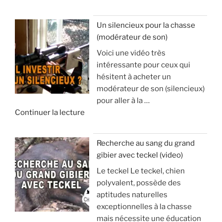
e
’
«
a
Un silencieux pour la chasse
p
(modérateur de son)
V
o
Voici une vidéo très
o
p
intéressante pour ceux qui
y
h
hésitent à acheter un
a
y
modérateur de son (silencieux)
g
s
pour aller à la …
e
e
d
Continuer la lecture
e
e
t
:
«
s
à
Recherche au sang du grand
é
v
gibier avec teckel (video)
U
j
o
Le teckel Le teckel, chien
n
o
i
polyvalent, possède des
s
u
r
aptitudes naturelles
i
r
p
exceptionnelles à la chasse
l
d
o
mais nécessite une éducation
e
e
u