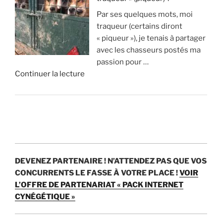
A
p
o
i
Par ses quelques mots, moi
v
p
n
s
traqueur (certains diront
a
r
s
t
« piqueur »), je tenais à partager
n
i
d
u
avec les chasseurs postés ma
t
m
’
v
passion pour …
a
e
e
r
d
Continuer la lecture
g
n
u
a
e
e
t
r
i
«
s
1
o
m
e
8
s
e
C
t
0
p
n
h
i
0
a
t
a
n
c
r
?
s
c
e
a
DEVENEZ PARTENAIRE !
N’ATTENDEZ PAS QUE VOS
s
o
r
n
»
CONCURRENTS LE FASSE À VOTRE PLACE !
VOIR
e
n
f
p
L’OFFRE DE PARTENARIAT « PACK INTERNET
:
v
s
e
CYNÉGÉTIQUE »
c
é
p
n
’
n
a
d