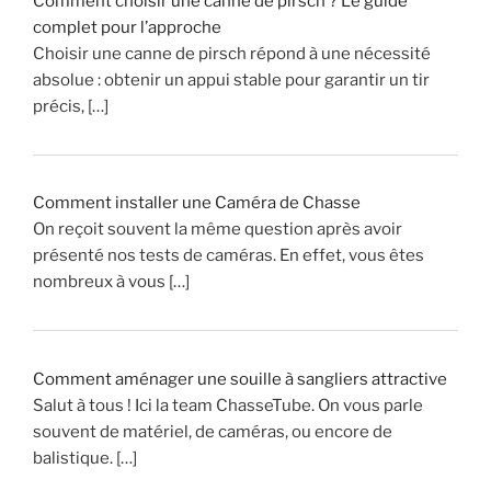
Comment choisir une canne de pirsch ? Le guide
e
complet pour l’approche
u
Choisir une canne de pirsch répond à une nécessité
r
absolue : obtenir un appui stable pour garantir un tir
s
précis, […]
,
d
e
W
Comment installer une Caméra de Chasse
i
On reçoit souvent la même question après avoir
l
présenté nos tests de caméras. En effet, vous êtes
l
nombreux à vous […]
y
S
C
H
Comment aménager une souille à sangliers attractive
R
Salut à tous ! Ici la team ChasseTube. On vous parle
A
souvent de matériel, de caméras, ou encore de
E
balistique. […]
N