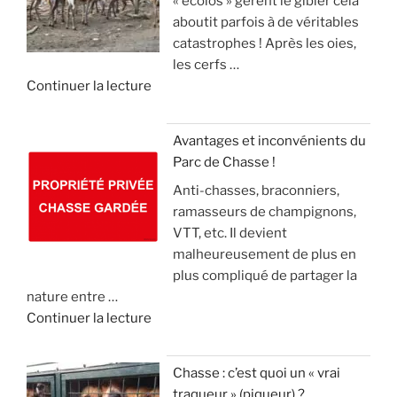
« écolos » gèrent le gibier cela
t
a
»
t
aboutit parfois à de véritables
o
n
e
catastrophes ! Après les oies,
u
g
c
les cerfs …
r
l
k
d
Continuer la lecture
n
i
e
e
e
e
l
«
m
r
(
Avantages et inconvénients du
e
,
v
Parc de Chasse !
L
n
m
i
Anti-chasses, braconniers,
e
t
a
d
ramasseurs de champignons,
s
d
i
e
VTT, etc. Il devient
é
e
s
o
malheureusement de plus en
c
2
l
)
plus compliqué de partager la
o
1
e
nature entre …
l
m
c
»
d
Continuer la lecture
o
i
o
e
s
l
n
«
s
l
n
Chasse : c’est quoi un « vrai
u
i
a
traqueur » (piqueur) ?