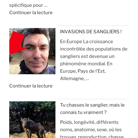
spécifique pour …
n
c
r
d
Continuer la lecture
c
h
é
e
i
a
v
«
e
s
i
INVASIONS DE SANGLIERS !
u
s
t
En Europe La croissance
R
x
e
e
incontrôlée des populations de
e
p
r
sangliers est devenue un
c
o
»
q
phénomène mondial. En
h
u
u
Europe, Pays de l’Est,
e
r
e
Allemagne, …
r
l
ç
d
Continuer la lecture
c
a
a
e
h
c
v
«
e
h
o
Tu chasses le sanglier, mais le
a
a
u
connais tu vraiment ?
I
u
s
s
Poids, longévité, différents
N
s
s
a
noms, anatomie, sexe, où les
V
a
e
r
trouver, reproduction, chasse,
A
n