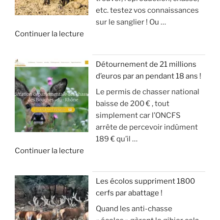
(
r
etc. testez vos connaissances
S
g
m
i
sur le sanglier ! Ou …
I
d
o
v
d
Continuer la lecture
O
u
d
e
e
N
g
é
!
«
S
r
r
Détournement de 21 millions
D
a
a
»
d’euros par an pendant 18 ans !
T
E
n
t
Le permis de chasser national
u
S
d
e
baisse de 200 € , tout
c
A
g
u
simplement car l’ONCFS
h
N
i
r
arrête de percevoir indûment
a
G
b
d
189 € qu’il …
s
L
i
e
d
Continuer la lecture
s
I
e
s
e
e
E
r
o
«
s
R
a
n
Les écolos suppriment 1800
l
S
v
)
cerfs par abattage !
D
e
!
e
Quand les anti-chasse
é
s
c
»