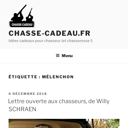
A
l
l
e
r
CHASSE-CADEAU.FR
a
Idées cadeaux pour chasseur (et chasseresse !)
u
c
Menu
o
n
t
ÉTIQUETTE :
MÉLENCHON
e
n
u
P
6 DÉCEMBRE 2018
U
p
Lettre ouverte aux chasseurs, de Willy
B
r
SCHRAEN
L
i
I
É
n
L
c