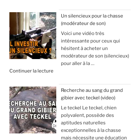
e
’
«
a
Un silencieux pour la chasse
p
(modérateur de son)
V
o
Voici une vidéo très
o
p
intéressante pour ceux qui
y
h
hésitent à acheter un
a
y
modérateur de son (silencieux)
g
s
pour aller à la …
e
e
d
Continuer la lecture
e
e
t
:
«
s
à
Recherche au sang du grand
é
v
gibier avec teckel (video)
U
j
o
Le teckel Le teckel, chien
n
o
i
polyvalent, possède des
s
u
r
aptitudes naturelles
i
r
p
exceptionnelles à la chasse
l
d
o
mais nécessite une éducation
e
e
u