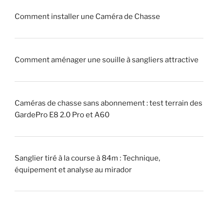
u
!
Comment installer une Caméra de Chasse
e
u
»
r
Comment aménager une souille à sangliers attractive
»
(
p
i
Caméras de chasse sans abonnement : test terrain des
q
GardePro E8 2.0 Pro et A60
u
e
u
Sanglier tiré à la course à 84m : Technique,
r
équipement et analyse au mirador
)
?
»