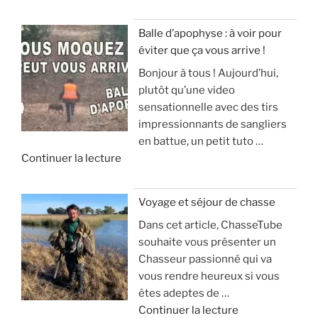
Balle d’apophyse : à voir pour
éviter que ça vous arrive !
Bonjour à tous ! Aujourd’hui,
plutôt qu’une video
sensationnelle avec des tirs
impressionnants de sangliers
en battue, un petit tuto …
d
Continuer la lecture
e
«
Voyage et séjour de chasse
Dans cet article, ChasseTube
B
souhaite vous présenter un
a
Chasseur passionné qui va
l
vous rendre heureux si vous
l
êtes adeptes de …
e
d
Continuer la lecture
d