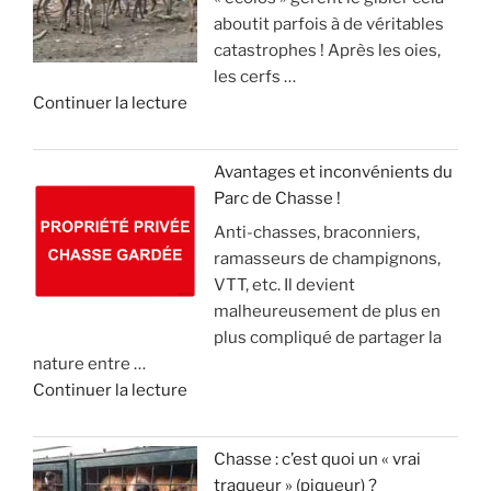
a
»
t
aboutit parfois à de véritables
o
n
e
catastrophes ! Après les oies,
u
g
c
les cerfs …
r
l
k
d
Continuer la lecture
n
i
e
e
e
e
l
«
m
r
(
Avantages et inconvénients du
e
,
v
Parc de Chasse !
L
n
m
i
Anti-chasses, braconniers,
e
t
a
d
ramasseurs de champignons,
s
d
i
e
VTT, etc. Il devient
é
e
s
o
malheureusement de plus en
c
2
l
)
plus compliqué de partager la
o
1
e
nature entre …
l
m
c
»
d
Continuer la lecture
o
i
o
e
s
l
n
«
s
l
n
Chasse : c’est quoi un « vrai
u
i
a
traqueur » (piqueur) ?