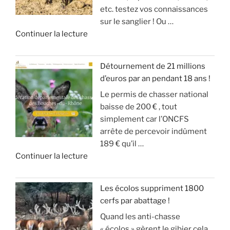
r
etc. testez vos connaissances
S
g
m
i
sur le sanglier ! Ou …
I
d
o
v
d
Continuer la lecture
O
u
d
e
e
N
g
é
!
«
S
r
r
Détournement de 21 millions
D
a
a
»
d’euros par an pendant 18 ans !
T
E
n
t
Le permis de chasser national
u
S
d
e
baisse de 200 € , tout
c
A
g
u
simplement car l’ONCFS
h
N
i
r
arrête de percevoir indûment
a
G
b
d
189 € qu’il …
s
L
i
e
d
Continuer la lecture
s
I
e
s
e
e
E
r
o
«
s
R
a
n
Les écolos suppriment 1800
l
S
v
)
cerfs par abattage !
D
e
!
e
Quand les anti-chasse
é
s
c
»
« écolos » gèrent le gibier cela
t