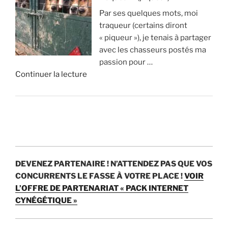
A
p
o
i
Par ses quelques mots, moi
v
p
n
s
traqueur (certains diront
a
r
s
t
« piqueur »), je tenais à partager
n
i
d
u
avec les chasseurs postés ma
t
m
’
v
passion pour …
a
e
e
r
d
Continuer la lecture
g
n
u
a
e
e
t
r
i
«
s
1
o
m
e
8
s
e
C
t
0
p
n
h
i
0
a
t
a
n
c
r
?
s
c
e
a
DEVENEZ PARTENAIRE !
N’ATTENDEZ PAS QUE VOS
s
o
r
n
»
CONCURRENTS LE FASSE À VOTRE PLACE !
VOIR
e
n
f
p
L’OFFRE DE PARTENARIAT « PACK INTERNET
:
v
s
e
CYNÉGÉTIQUE »
c
é
p
n
’
n
a
d