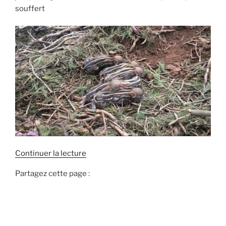
souffert
d
Continuer la lecture
e
Partagez cette page :
«
T
u
c