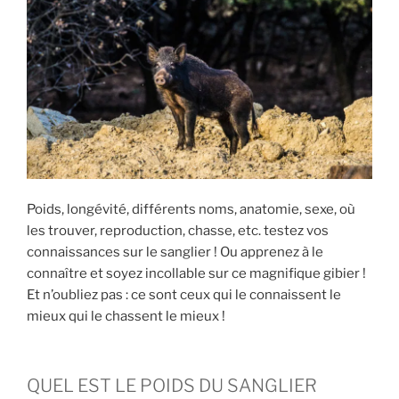
E
i
p
a
l
Poids, longévité, différents noms, anatomie, sexe, où
les trouver, reproduction, chasse, etc. testez vos
connaissances sur le sanglier ! Ou apprenez à le
connaître et soyez incollable sur ce magnifique gibier !
Et n’oubliez pas : ce sont ceux qui le connaissent le
mieux qui le chassent le mieux !
QUEL EST LE POIDS DU SANGLIER