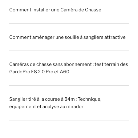
u
!
Comment installer une Caméra de Chasse
e
u
»
r
Comment aménager une souille à sangliers attractive
»
(
p
i
Caméras de chasse sans abonnement : test terrain des
q
GardePro E8 2.0 Pro et A60
u
e
u
Sanglier tiré à la course à 84m : Technique,
r
équipement et analyse au mirador
)
?
»