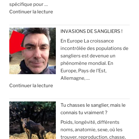
spécifique pour …
n
c
r
d
Continuer la lecture
c
h
é
e
i
a
v
«
e
s
i
INVASIONS DE SANGLIERS !
u
s
t
En Europe La croissance
R
x
e
e
incontrôlée des populations de
e
p
r
sangliers est devenue un
c
o
»
q
phénomène mondial. En
h
u
u
Europe, Pays de l’Est,
e
r
e
Allemagne, …
r
l
ç
d
Continuer la lecture
c
a
a
e
h
c
v
«
e
h
o
Tu chasses le sanglier, mais le
a
a
u
connais tu vraiment ?
I
u
s
s
Poids, longévité, différents
N
s
s
a
noms, anatomie, sexe, où les
V
a
e
r
trouver, reproduction, chasse,
A
n
(