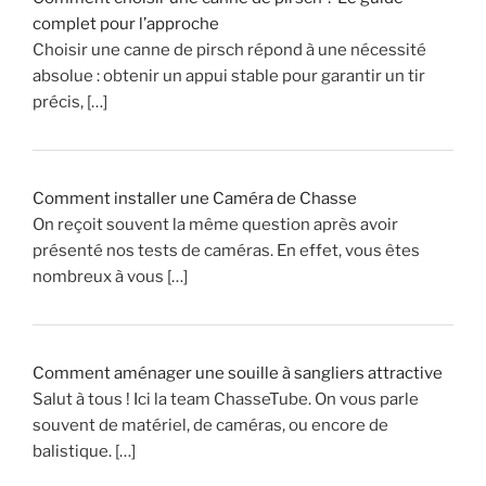
a
complet pour l’approche
i
Choisir une canne de pirsch répond à une nécessité
s
absolue : obtenir un appui stable pour garantir un tir
l
précis, […]
e
c
o
n
Comment installer une Caméra de Chasse
n
On reçoit souvent la même question après avoir
a
présenté nos tests de caméras. En effet, vous êtes
i
nombreux à vous […]
s
t
u
v
Comment aménager une souille à sangliers attractive
r
Salut à tous ! Ici la team ChasseTube. On vous parle
a
souvent de matériel, de caméras, ou encore de
i
balistique. […]
m