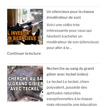
e
’
«
a
Un silencieux pour la chasse
p
(modérateur de son)
V
o
Voici une vidéo très
o
p
intéressante pour ceux qui
y
h
hésitent à acheter un
a
y
modérateur de son (silencieux)
g
s
pour aller à la …
e
e
d
Continuer la lecture
e
e
t
:
«
s
à
Recherche au sang du grand
é
v
gibier avec teckel (video)
U
j
o
Le teckel Le teckel, chien
n
o
i
polyvalent, possède des
s
u
r
aptitudes naturelles
i
r
p
exceptionnelles à la chasse
l
d
o
mais nécessite une éducation
e
e
u