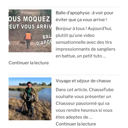
Balle d’apophyse : à voir pour
éviter que ça vous arrive !
Bonjour à tous ! Aujourd’hui,
plutôt qu’une video
sensationnelle avec des tirs
impressionnants de sangliers
en battue, un petit tuto …
d
Continuer la lecture
e
«
Voyage et séjour de chasse
Dans cet article, ChasseTube
B
souhaite vous présenter un
a
Chasseur passionné qui va
l
vous rendre heureux si vous
l
êtes adeptes de …
e
d
Continuer la lecture
d