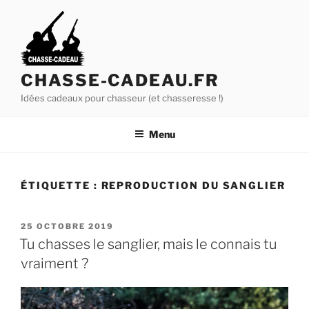
A
l
l
e
r
CHASSE-CADEAU.FR
a
Idées cadeaux pour chasseur (et chasseresse !)
u
c
Menu
o
n
t
ÉTIQUETTE :
REPRODUCTION DU SANGLIER
e
n
u
P
25 OCTOBRE 2019
U
p
Tu chasses le sanglier, mais le connais tu
B
r
vraiment ?
L
i
I
É
n
L
c