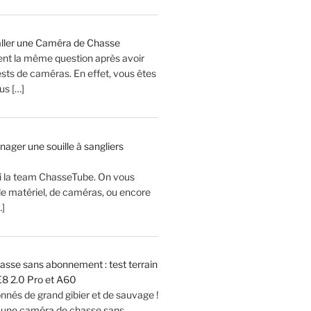
ller une Caméra de Chasse
ent la même question après avoir
sts de caméras. En effet, vous êtes
s […]
er une souille à sangliers
Ici la team ChasseTube. On vous
de matériel, de caméras, ou encore
…]
sse sans abonnement : test terrain
8 2.0 Pro et A60
onnés de grand gibier et de sauvage !
 une caméra de chasse sans