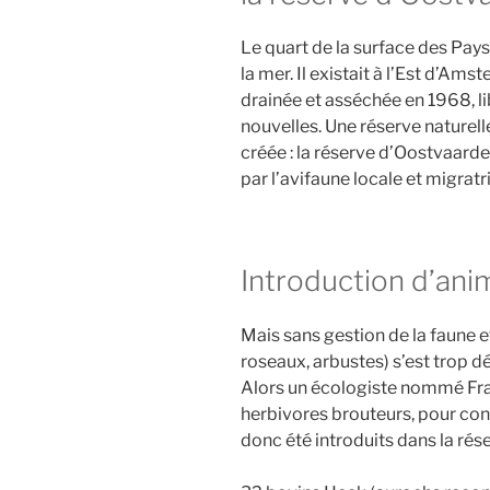
i
Le quart de la surface des Pay
e
la mer. Il existait à l’Est d’Am
r
drainée et asséchée en 1968, li
a
nouvelles. Une réserve naturel
v
créée : la réserve d’Oostvaarde
e
par l’avifaune locale et migratr
c
t
e
c
Introduction d’an
k
e
Mais sans gestion de la faune et
l
roseaux, arbustes) s’est trop d
(
Alors un écologiste nommé Fran
v
herbivores brouteurs, pour con
i
donc été introduits dans la rés
d
e