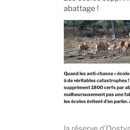
L
c
abattage !
I
h
É
L
e
E
a
u
s
a
n
g
d
Quand les anti-chasse « écolos
u
à de véritables catastrophes ! 
g
suppriment 1800 cerfs par aba
r
malheureusement pas une fak
a
les écolos évitent d’en parler
n
d
g
i
la réserve d’Oostv
b