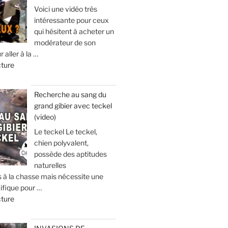
y
Voici une vidéo très
s
a
intéressante pour ceux
e
g
qui hésitent à acheter un
e
modérateur de son
:
r aller à la …
e
à
d
cture
t
v
e
s
o
«
é
i
Recherche au sang du
j
r
grand gibier avec teckel
U
o
p
(video)
n
u
o
s
Le teckel Le teckel,
r
u
i
chien polyvalent,
d
r
l
possède des aptitudes
e
é
e
naturelles
c
v
s à la chasse mais nécessite une
n
h
i
ifique pour …
c
a
t
d
cture
i
s
e
e
e
s
r
«
u
e
q