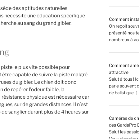
ssède des aptitudes naturelles
is nécessite une éducation spécifique
Comment insta
cherche au sang du grand gibier.
On reçoit souv
présenté nos te
nombreux à vou
ang
Comment aménag
 piste le plus vite possible pour
attractive
t être capable de suivre la piste malgré
Salut à tous ! 
es ruses du gibier. Le chien doit donc
parle souvent 
 de repérer l’odeur faible, la
de balistique. [
La résistance physique est nécessaire car
gues, sur de grandes distances. Il n’est
 de sanglier durant plus de 4 heures sur
Caméras de cha
des GardePro E
Salut les passi
Vous cherchez