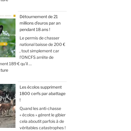
t
e
D
n
e
«
E
d
u
Détournement de 21
S
g
r
millions d’euros par an
T
A
i
d
pendant 18 ans !
u
N
b
e
c
Le permis de chasser
G
i
s
h
national baisse de 200 €
L
e
o
a
, tout simplement car
I
r
n
s
l’ONCFS arrête de
E
a
)
ent 189 € qu’il …
s
R
v
d
cture
e
S
e
»
e
s
!
c
«
l
t
Les écolos suppriment
e
»
e
1800 cerfs par abattage
D
s
c
!
é
a
k
t
Quand les anti-chasse
n
e
o
« écolos » gèrent le gibier
g
l
u
cela aboutit parfois à de
l
(
r
véritables catastrophes !
i
v