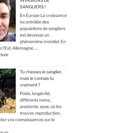
INVASIONS DE
x
u
SANGLIERS !
R
p
»
e
e
En Europe La croissance
o
ç
c
incontrôlée des
u
a
h
populations de sangliers
r
v
e
est devenue un
l
o
r
phénomène mondial. En
a
u
 l’Est, Allemagne, …
c
c
s
d
cture
h
h
a
e
e
a
r
«
a
s
r
Tu chasses le sanglier,
u
s
i
mais le connais tu
I
s
e
v
vraiment ?
N
a
(
e
V
Poids, longévité,
n
m
!
A
différents noms,
g
o
S
anatomie, sexe, où les
d
d
»
I
trouver, reproduction,
u
é
stez vos connaissances sur le
O
g
r
N
r
a
d
cture
S
a