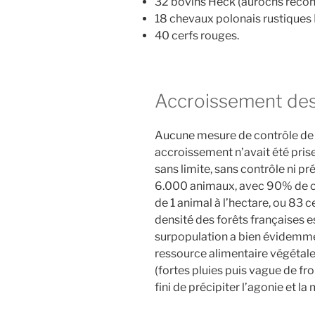
32 bovins Heck (aurochs recons
o
18 chevaux polonais rustiques
)
40 cerfs rouges.
»
Accroissement des
Aucune mesure de contrôle de 
accroissement n’avait été pris
sans limite, sans contrôle ni p
6.000 animaux, avec 90% de cer
de 1 animal à l’hectare, ou 83 
densité des forêts françaises e
surpopulation a bien évidemmen
ressource alimentaire végétale.
(fortes pluies puis vague de fr
fini de précipiter l’agonie et l