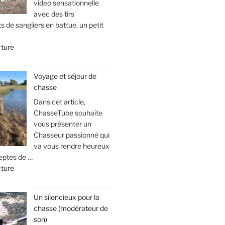
video sensationnelle
avec des tirs
 de sangliers en battue, un petit
d
cture
e
«
Voyage et séjour de
chasse
B
a
Dans cet article,
l
ChasseTube souhaite
l
vous présenter un
e
Chasseur passionné qui
d
va vous rendre heureux
eptes de …
’
d
cture
a
e
p
«
o
Un silencieux pour la
p
chasse (modérateur de
V
h
son)
o
y