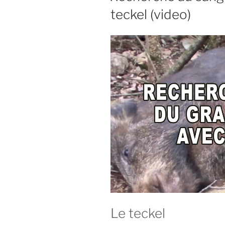
L
i
teckel (video)
I
p
É
L
a
E
l
Le teckel