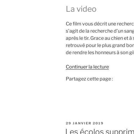
La video
Ce film vous décrit une recherc
s’agit de la recherche d’un sangl
après le tir. Grace au chien et 
retrouvé pour le plus grand bo
de rendre les honneurs à son gi
d
Continuer la lecture
e
Partagez cette page :
«
R
e
c
h
P
29 JANVIER 2019
e
U
Les écolos supprim
r
B