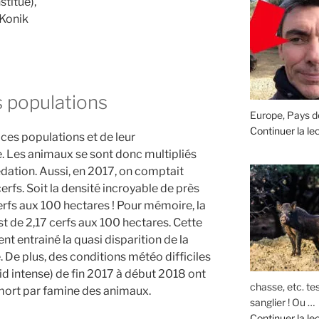
titué),
 Konik
 populations
Europe, Pays de
Continuer la le
ces populations et de leur
e. Les animaux se sont donc multipliés
rédation. Aussi, en 2017, on comptait
fs. Soit la densité incroyable de près
cerfs aux 100 hectares ! Pour mémoire, la
st de 2,17 cerfs aux 100 hectares. Cette
t entrainé la quasi disparition de la
 De plus, des conditions météo difficiles
oid intense) de fin 2017 à début 2018 ont
chasse, etc. te
a mort par famine des animaux.
sanglier ! Ou …
Continuer la le