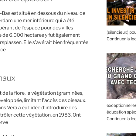
s-Bas est situé en dessous du niveau de
sterdam une mer intérieure qui a été
bérant de l’espace pour des villes
(silencieux) pou
le de 6.000 hectares y fut également
Continuer la le
rsplassen. Elle s’avérait bien fréquentée
ice.
imaux
 de la flore, la végétation (graminées,
éveloppée, limitant l’accès des oiseaux.
exceptionnelle
s Vera a eu l’idée d’introduire des
éducation spéc
trôler cette végétation, en 1983. Ont
Continuer la le
erve