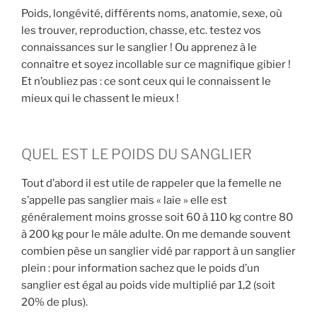
h
Poids, longévité, différents noms, anatomie, sexe, où
a
les trouver, reproduction, chasse, etc. testez vos
s
connaissances sur le sanglier ! Ou apprenez à le
s
connaître et soyez incollable sur ce magnifique gibier !
e
Et n’oubliez pas : ce sont ceux qui le connaissent le
mieux qui le chassent le mieux !
»
QUEL EST LE POIDS DU SANGLIER
Tout d’abord il est utile de rappeler que la femelle ne
s’appelle pas sanglier mais « laie » elle est
généralement moins grosse soit 60 à 110 kg contre 80
à 200 kg pour le mâle adulte. On me demande souvent
combien pèse un sanglier vidé par rapport à un sanglier
plein : pour information sachez que le poids d’un
sanglier est égal au poids vide multiplié par 1,2 (soit
20% de plus).