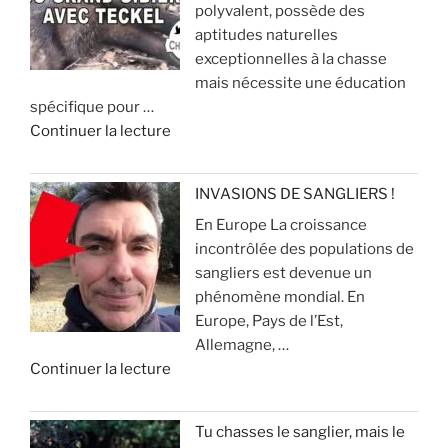
polyvalent, possède des
s
u
r
aptitudes naturelles
i
r
p
exceptionnelles à la chasse
l
d
o
mais nécessite une éducation
e
e
u
spécifique pour …
n
c
r
d
Continuer la lecture
c
h
é
e
i
a
v
«
e
s
i
INVASIONS DE SANGLIERS !
u
s
t
En Europe La croissance
R
x
e
e
incontrôlée des populations de
e
p
r
sangliers est devenue un
c
o
»
q
phénomène mondial. En
h
u
u
Europe, Pays de l’Est,
e
r
e
Allemagne, …
r
l
ç
d
Continuer la lecture
c
a
a
e
h
c
v
«
e
h
o
Tu chasses le sanglier, mais le
a
a