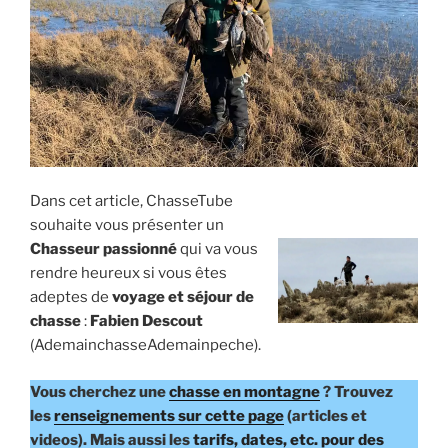
o
p
h
y
s
e
:
à
Dans cet article, ChasseTube
v
souhaite vous présenter un
o
Chasseur passionné
qui va vous
i
rendre heureux si vous êtes
r
adeptes de
voyage et séjour de
p
chasse
:
Fabien Descout
o
(AdemainchasseAdemainpeche).
u
r
Vous cherchez une
chasse en montagne
? Trouvez
é
les
renseignements sur cette page
(articles et
v
videos). Mais aussi les
tarifs, dates, etc. pour des