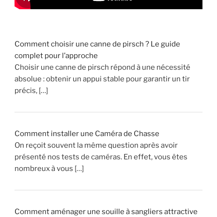
é
n
i
e
Comment choisir une canne de pirsch ? Le guide
n
complet pour l’approche
t
Choisir une canne de pirsch répond à une nécessité
s
absolue : obtenir un appui stable pour garantir un tir
d
précis, […]
u
P
a
r
Comment installer une Caméra de Chasse
c
On reçoit souvent la même question après avoir
d
présenté nos tests de caméras. En effet, vous êtes
e
nombreux à vous […]
C
h
a
s
Comment aménager une souille à sangliers attractive