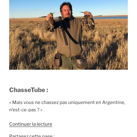
!
»
ChasseTube :
« Mais vous ne chassez pas uniquement en Argentine,
n’est-ce-pas ? »
d
Continuer la lecture
e
Partagez cette page :