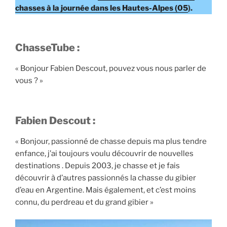
i
chasses à la journée dans les Hautes-Alpes (05
).
t
e
r
ChasseTube :
q
u
« Bonjour Fabien Descout, pouvez vous nous parler de
e
vous ? »
ç
a
v
Fabien Descout :
o
« Bonjour, passionné de chasse depuis ma plus tendre
u
enfance, j’ai toujours voulu découvrir de nouvelles
s
destinations . Depuis 2003, je chasse et je fais
a
découvrir à d’autres passionnés la chasse du gibier
r
d’eau en Argentine. Mais également, et c’est moins
r
connu, du perdreau et du grand gibier »
i
v
e