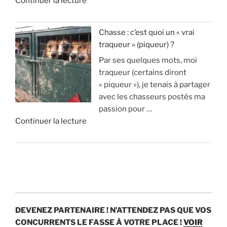
d
Continuer la lecture
o
i
o
e
s
l
n
«
s
l
n
Chasse : c’est quoi un « vrai
u
i
a
traqueur » (piqueur) ?
A
p
o
i
Par ses quelques mots, moi
v
p
n
s
traqueur (certains diront
a
r
s
t
« piqueur »), je tenais à partager
n
i
d
u
avec les chasseurs postés ma
t
m
’
v
passion pour …
a
e
e
r
d
Continuer la lecture
g
n
u
a
e
e
t
r
i
«
s
1
o
m
e
8
s
e
C
t
0
p
n
h
i
0
a
t
a
n
c
r
?
s
c
e
a
DEVENEZ PARTENAIRE !
N’ATTENDEZ PAS QUE VOS
s
o
r
n
»
CONCURRENTS LE FASSE À VOTRE PLACE !
VOIR