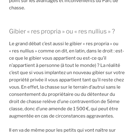
point sur les avantages et inconvénients du Parc de
a
chasse.
i
s
t
Gibier « res propria » ou « res nullius » ?
u
v
Le grand débat c’est aussi le gibier « res propria » ou
r
« res nullius » comme on dit, en latin, dans le droit : est-
a
ce que le gibier vous appartient ou est-ce qu’il
i
n’appartient à personne (à tout le monde) ? La réalité
m
c’est que si vous implantez un nouveau gibier sur votre
e
propriété privée il vous appartient tant qu’il reste chez
n
vous. En effet, la chasse sur le terrain d’autrui sans le
t
consentement du propriétaire ou du détenteur du
?
droit de chasse relève d’une contravention de 5ème
classe, donc d’une amende de 1 500 €, qui peut être
»
augmentée en cas de circonstances aggravantes.
Il en va de même pour les petits qui vont naître sur