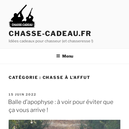
A
l
l
e
r
CHASSE-CADEAU.FR
a
Idées cadeaux pour chasseur (et chasseresse !)
u
c
Menu
o
n
t
CATÉGORIE :
CHASSE À L’AFFUT
e
n
u
P
15 JUIN 2022
U
p
Balle d’apophyse : à voir pour éviter que
B
r
ça vous arrive !
L
i
I
É
n
L
c