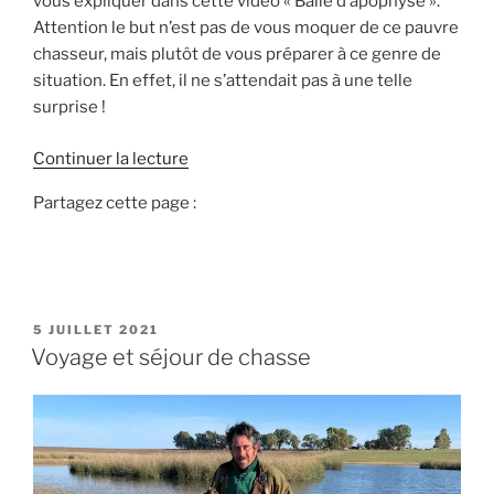
vous expliquer dans cette video « Balle d’apophyse ».
Attention le but n’est pas de vous moquer de ce pauvre
chasseur, mais plutôt de vous préparer à ce genre de
situation. En effet, il ne s’attendait pas à une telle
surprise !
d
Continuer la lecture
e
Partagez cette page :
«
B
a
l
P
5 JUILLET 2021
l
U
Voyage et séjour de chasse
e
B
L
d
I
’
É
a
L
E
p