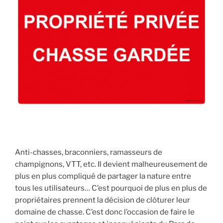
s
a
n
g
l
i
e
r
,
m
a
i
s
Anti-chasses, braconniers, ramasseurs de
l
champignons, VTT, etc. Il devient malheureusement de
e
plus en plus compliqué de partager la nature entre
c
tous les utilisateurs… C’est pourquoi de plus en plus de
o
propriétaires prennent la décision de clôturer leur
n
domaine de chasse. C’est donc l’occasion de faire le
n