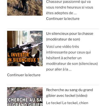
Chasseur passionné qui va
l
vous rendre heureux si vous
l
êtes adeptes de …
e
d
Continuer la lecture
d
e
’
«
a
Un silencieux pour la chasse
p
(modérateur de son)
V
o
Voici une vidéo très
o
p
intéressante pour ceux qui
y
h
hésitent à acheter un
a
y
modérateur de son (silencieux)
g
s
pour aller à la …
e
e
d
Continuer la lecture
e
e
t
:
«
s
à
Recherche au sang du grand
é
v
gibier avec teckel (video)
U
j
o
Le teckel Le teckel, chien
n
o
i