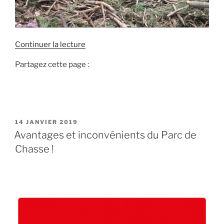
d
Continuer la lecture
e
Partagez cette page :
«
T
u
c
P
14 JANVIER 2019
h
U
Avantages et inconvénients du Parc de
a
B
Chasse !
L
s
I
s
É
e
L
E
s
l
e