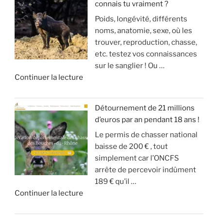
u
connais tu vraiment ?
I
u
s
s
Poids, longévité, différents
N
s
s
a
noms, anatomie, sexe, où les
V
a
e
r
trouver, reproduction, chasse,
A
n
(
r
etc. testez vos connaissances
S
g
m
i
sur le sanglier ! Ou …
I
d
o
v
d
Continuer la lecture
O
u
d
e
e
N
g
é
!
«
S
r
r
Détournement de 21 millions
D
a
a
»
d’euros par an pendant 18 ans !
T
E
n
t
Le permis de chasser national
u
S
d
e
baisse de 200 € , tout
c
A
g
u
simplement car l’ONCFS
h
N
i
r
arrête de percevoir indûment
a
G
b
d
189 € qu’il …
s
L
i
e
d
Continuer la lecture
s
I
e
s
e
e
E
r
o
«
s