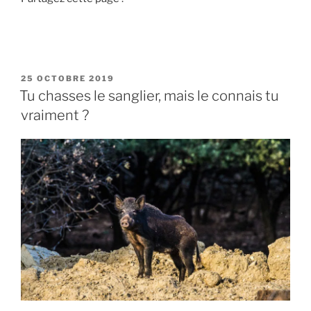
«
V
o
y
P
25 OCTOBRE 2019
a
U
Tu chasses le sanglier, mais le connais tu
g
B
vraiment ?
L
e
I
e
É
t
L
E
s
é
j
o
u
r
d
e
c