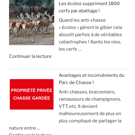
R
a
n
Les écolos suppriment 1800
l
S
v
)
cerfs par abattage !
D
e
!
e
Quand les anti-chasse
é
s
c
»
« écolos » gèrent le gibier cela
t
a
»
t
aboutit parfois à de véritables
o
n
e
catastrophes ! Après les oies,
u
g
c
les cerfs …
r
l
k
d
Continuer la lecture
n
i
e
e
e
e
l
«
m
r
(
Avantages et inconvénients du
e
,
v
Parc de Chasse !
L
n
m
i
Anti-chasses, braconniers,
e
t
a
d
ramasseurs de champignons,
s
d
i
e
VTT, etc. Il devient
é
e
s
o
malheureusement de plus en
c
2
l
)
plus compliqué de partager la
o
1
e
nature entre …
l
m
c
»