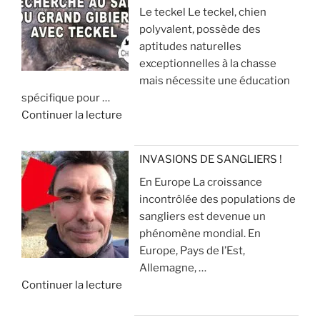
Le teckel Le teckel, chien
n
o
i
polyvalent, possède des
s
u
r
aptitudes naturelles
i
r
p
exceptionnelles à la chasse
l
d
o
mais nécessite une éducation
e
e
u
spécifique pour …
n
c
r
d
Continuer la lecture
c
h
é
e
i
a
v
«
e
s
i
INVASIONS DE SANGLIERS !
u
s
t
En Europe La croissance
R
x
e
e
incontrôlée des populations de
e
p
r
sangliers est devenue un
c
o
»
q
phénomène mondial. En
h
u
u
Europe, Pays de l’Est,
e
r
e
Allemagne, …
r
l
ç
d
Continuer la lecture
c
a
a
e
h
c
v
«
e