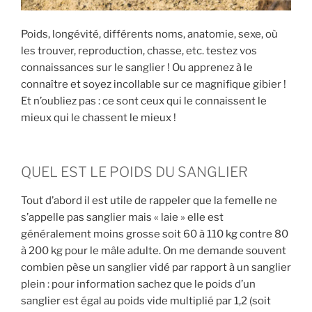
c
h
Poids, longévité, différents noms, anatomie, sexe, où
a
les trouver, reproduction, chasse, etc. testez vos
s
connaissances sur le sanglier ! Ou apprenez à le
s
connaître et soyez incollable sur ce magnifique gibier !
e
Et n’oubliez pas : ce sont ceux qui le connaissent le
mieux qui le chassent le mieux !
»
QUEL EST LE POIDS DU SANGLIER
Tout d’abord il est utile de rappeler que la femelle ne
s’appelle pas sanglier mais « laie » elle est
généralement moins grosse soit 60 à 110 kg contre 80
à 200 kg pour le mâle adulte. On me demande souvent
combien pèse un sanglier vidé par rapport à un sanglier
plein : pour information sachez que le poids d’un
sanglier est égal au poids vide multiplié par 1,2 (soit