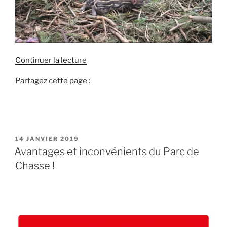
d
Continuer la lecture
e
Partagez cette page :
«
T
u
c
P
14 JANVIER 2019
h
U
Avantages et inconvénients du Parc de
a
B
Chasse !
L
s
I
s
É
e
L
E
s
l