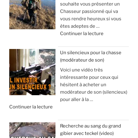
souhaite vous présenter un
a
Chasseur passionné qui va
l
vous rendre heureux si vous
l
êtes adeptes de …
e
d
Continuer la lecture
d
e
’
«
a
Un silencieux pour la chasse
p
(modérateur de son)
V
o
Voici une vidéo très
o
p
intéressante pour ceux qui
y
h
hésitent à acheter un
a
y
modérateur de son (silencieux)
g
s
pour aller à la …
e
e
d
Continuer la lecture
e
e
t
:
«
s
à
Recherche au sang du grand
é
v
gibier avec teckel (video)
U
j
o