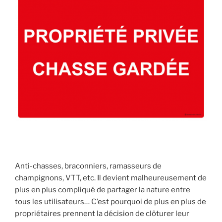
e
s
a
n
g
l
i
e
r
,
m
a
i
s
Anti-chasses, braconniers, ramasseurs de
l
champignons, VTT, etc. Il devient malheureusement de
e
plus en plus compliqué de partager la nature entre
c
tous les utilisateurs… C’est pourquoi de plus en plus de
o
propriétaires prennent la décision de clôturer leur
n