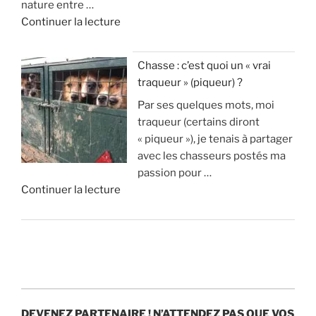
nature entre …
l
m
c
»
d
Continuer la lecture
o
i
o
e
s
l
n
«
s
l
n
Chasse : c’est quoi un « vrai
u
i
a
traqueur » (piqueur) ?
A
p
o
i
Par ses quelques mots, moi
v
p
n
s
traqueur (certains diront
a
r
s
t
« piqueur »), je tenais à partager
n
i
d
u
avec les chasseurs postés ma
t
m
’
v
passion pour …
a
e
e
r
d
Continuer la lecture
g
n
u
a
e
e
t
r
i
«
s
1
o
m
e
8
s
e
C
t
0
p
n
h
i
0
a
t
a
n
c
r
?
s
c
e
a
DEVENEZ PARTENAIRE !
N’ATTENDEZ PAS QUE VOS