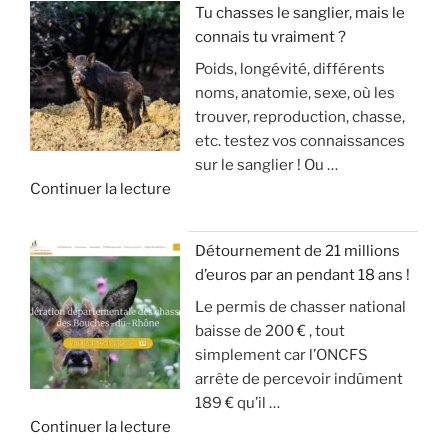
h
o
Tu chasses le sanglier, mais le
a
a
u
connais tu vraiment ?
I
u
s
s
Poids, longévité, différents
N
s
s
a
noms, anatomie, sexe, où les
V
a
e
r
trouver, reproduction, chasse,
A
n
(
r
etc. testez vos connaissances
S
g
m
i
sur le sanglier ! Ou …
I
d
o
v
d
Continuer la lecture
O
u
d
e
e
N
g
é
!
«
S
r
r
Détournement de 21 millions
D
a
a
»
d’euros par an pendant 18 ans !
T
E
n
t
Le permis de chasser national
u
S
d
e
baisse de 200 € , tout
c
A
g
u
simplement car l’ONCFS
h
N
i
r
arrête de percevoir indûment
a
G
b
d
189 € qu’il …
s
L
i
e
d
Continuer la lecture
s
I
e
s