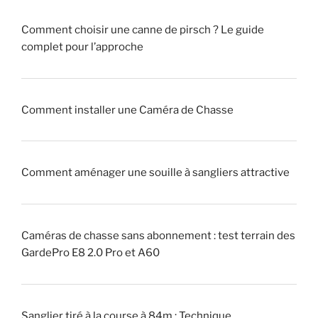
i
h
Comment choisir une canne de pirsch ? Le guide
t
a
complet pour l’approche
r
s
a
s
q
e
u
!
Comment installer une Caméra de Chasse
e
u
»
r
Comment aménager une souille à sangliers attractive
»
(
p
i
Caméras de chasse sans abonnement : test terrain des
q
GardePro E8 2.0 Pro et A60
u
e
u
Sanglier tiré à la course à 84m : Technique,