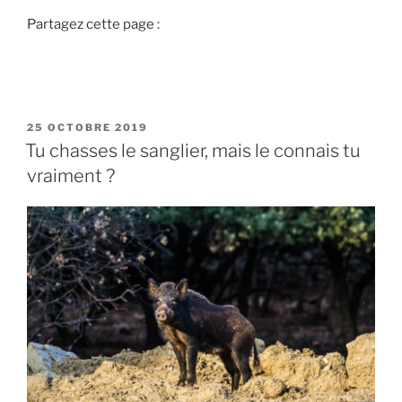
e
Partagez cette page :
«
V
o
y
P
25 OCTOBRE 2019
a
U
Tu chasses le sanglier, mais le connais tu
g
B
vraiment ?
L
e
I
e
É
t
L
E
s
é
j
o
u
r
d
e