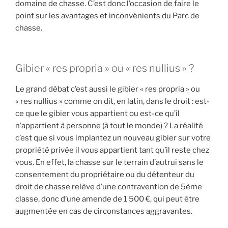
domaine de chasse. C’est donc l’occasion de faire le
n
point sur les avantages et inconvénients du Parc de
a
chasse.
i
s
t
Gibier « res propria » ou « res nullius » ?
u
v
Le grand débat c’est aussi le gibier « res propria » ou
r
« res nullius » comme on dit, en latin, dans le droit : est-
a
ce que le gibier vous appartient ou est-ce qu’il
i
n’appartient à personne (à tout le monde) ? La réalité
m
c’est que si vous implantez un nouveau gibier sur votre
e
propriété privée il vous appartient tant qu’il reste chez
n
vous. En effet, la chasse sur le terrain d’autrui sans le
t
consentement du propriétaire ou du détenteur du
?
droit de chasse relève d’une contravention de 5ème
classe, donc d’une amende de 1 500 €, qui peut être
»
augmentée en cas de circonstances aggravantes.