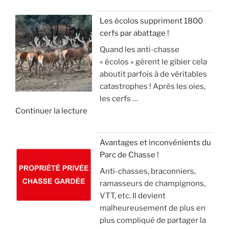
e
e
E
r
o
«
s
R
a
n
Les écolos suppriment 1800
l
S
v
)
cerfs par abattage !
D
e
!
e
Quand les anti-chasse
é
s
c
»
« écolos » gèrent le gibier cela
t
a
»
t
aboutit parfois à de véritables
o
n
e
catastrophes ! Après les oies,
u
g
c
les cerfs …
r
l
k
d
Continuer la lecture
n
i
e
e
e
e
l
«
m
r
(
Avantages et inconvénients du
e
,
v
Parc de Chasse !
L
n
m
i
Anti-chasses, braconniers,
e
t
a
d
ramasseurs de champignons,
s
d
i
e
VTT, etc. Il devient
é
e
s
o
malheureusement de plus en
c
2
l
)
plus compliqué de partager la
o
1
e