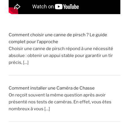
v
é
n
i
e
Comment choisir une canne de pirsch ? Le guide
n
complet pour l’approche
t
Choisir une canne de pirsch répond à une nécessité
s
absolue : obtenir un appui stable pour garantir un tir
d
précis, […]
u
P
a
r
Comment installer une Caméra de Chasse
c
On reçoit souvent la même question après avoir
d
présenté nos tests de caméras. En effet, vous êtes
e
nombreux à vous […]
C
h
a