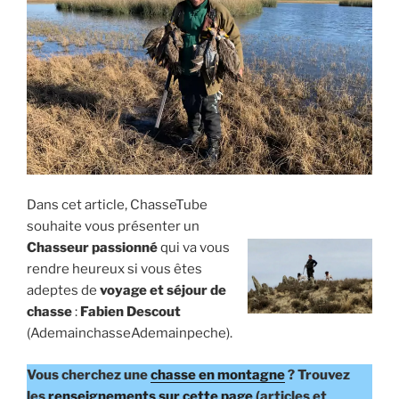
E
i
p
a
l
Dans cet article, ChasseTube
souhaite vous présenter un
Chasseur passionné
qui va vous
rendre heureux si vous êtes
adeptes de
voyage et séjour de
chasse
:
Fabien Descout
(AdemainchasseAdemainpeche).
Vous cherchez une
chasse en montagne
? Trouvez
les
renseignements sur cette page
(articles et