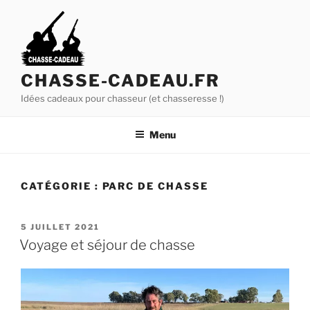
A
l
l
e
r
CHASSE-CADEAU.FR
a
Idées cadeaux pour chasseur (et chasseresse !)
u
c
Menu
o
n
t
CATÉGORIE :
PARC DE CHASSE
e
n
u
P
5 JUILLET 2021
U
p
Voyage et séjour de chasse
B
r
L
i
I
É
n
L
c