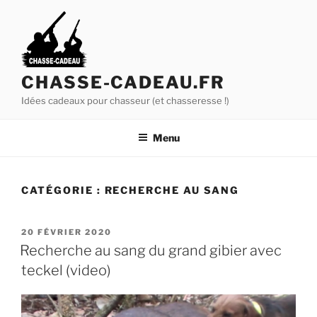
A
l
l
e
r
CHASSE-CADEAU.FR
a
Idées cadeaux pour chasseur (et chasseresse !)
u
c
Menu
o
n
t
CATÉGORIE :
RECHERCHE AU SANG
e
n
u
P
20 FÉVRIER 2020
U
p
Recherche au sang du grand gibier avec
B
r
teckel (video)
L
i
I
É
n
L
c