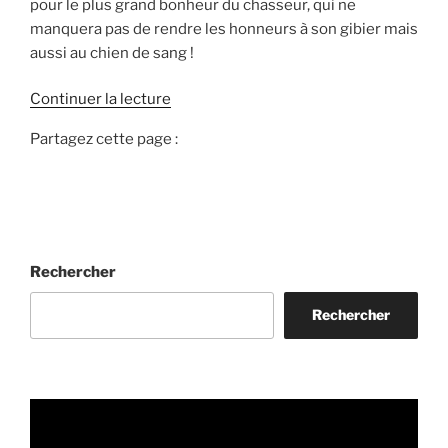
pour le plus grand bonheur du chasseur, qui ne
manquera pas de rendre les honneurs à son gibier mais
aussi au chien de sang !
d
Continuer la lecture
e
Partagez cette page :
«
R
e
c
h
Rechercher
e
r
Rechercher
c
h
e
a
u