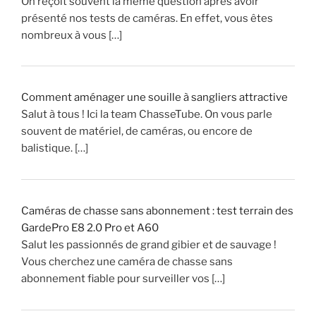
On reçoit souvent la même question après avoir
e
présenté nos tests de caméras. En effet, vous êtes
c
nombreux à vous […]
t
e
c
k
Comment aménager une souille à sangliers attractive
e
Salut à tous ! Ici la team ChasseTube. On vous parle
l
souvent de matériel, de caméras, ou encore de
(
balistique. […]
v
i
d
Caméras de chasse sans abonnement : test terrain des
e
GardePro E8 2.0 Pro et A60
o
Salut les passionnés de grand gibier et de sauvage !
)
Vous cherchez une caméra de chasse sans
abonnement fiable pour surveiller vos […]
»