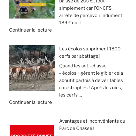
baisse de 200 € , tout
c
A
g
u
simplement car l’ONCFS
h
N
i
r
arrête de percevoir indûment
a
G
b
d
189 € qu’il …
s
L
i
e
d
Continuer la lecture
s
I
e
s
e
e
E
r
o
«
s
R
a
n
Les écolos suppriment 1800
l
S
v
)
cerfs par abattage !
D
e
!
e
Quand les anti-chasse
é
s
c
»
« écolos » gèrent le gibier cela
t
a
»
t
aboutit parfois à de véritables
o
n
e
catastrophes ! Après les oies,
u
g
c
les cerfs …
r
l
k
d
Continuer la lecture
n
i
e
e
e
e
l
«
m
r
(
Avantages et inconvénients du
e
,
v
Parc de Chasse !
L
n
m
i