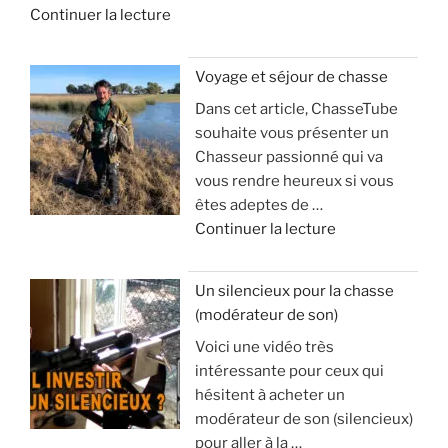
d
Continuer la lecture
e
«
Voyage et séjour de chasse
Dans cet article, ChasseTube
B
souhaite vous présenter un
a
Chasseur passionné qui va
l
vous rendre heureux si vous
l
êtes adeptes de …
e
d
Continuer la lecture
d
e
’
«
a
Un silencieux pour la chasse
p
(modérateur de son)
V
o
Voici une vidéo très
o
p
intéressante pour ceux qui
y
h
hésitent à acheter un
a
y
modérateur de son (silencieux)
g
s
pour aller à la …
e
e