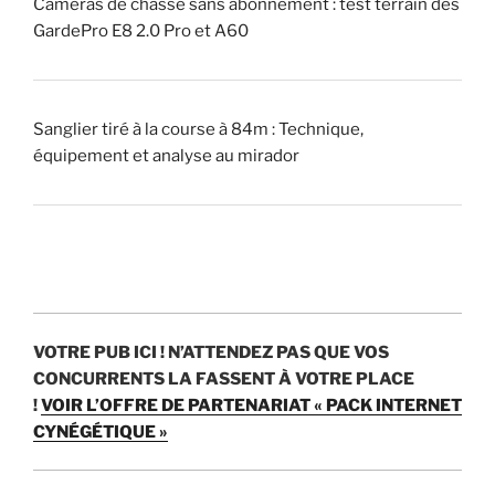
i
Caméras de chasse sans abonnement : test terrain des
q
GardePro E8 2.0 Pro et A60
u
e
u
Sanglier tiré à la course à 84m : Technique,
r
équipement et analyse au mirador
)
?
»
VOTRE PUB ICI !
N’ATTENDEZ PAS QUE VOS
CONCURRENTS LA FASSENT À VOTRE PLACE
!
VOIR L’OFFRE DE PARTENARIAT « PACK INTERNET
CYNÉGÉTIQUE »