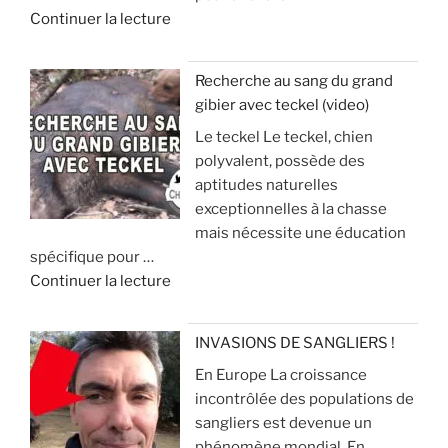
d
Continuer la lecture
e
e
t
:
«
s
à
Recherche au sang du grand
é
v
gibier avec teckel (video)
U
j
o
Le teckel Le teckel, chien
n
o
i
polyvalent, possède des
s
u
r
aptitudes naturelles
i
r
p
exceptionnelles à la chasse
l
d
o
mais nécessite une éducation
e
e
u
spécifique pour …
n
c
r
d
Continuer la lecture
c
h
é
e
i
a
v
«
e
s
i
INVASIONS DE SANGLIERS !
u
s
t
En Europe La croissance
R
x
e
e
incontrôlée des populations de
e
p
r
sangliers est devenue un
c
o
»
q
phénomène mondial. En
h