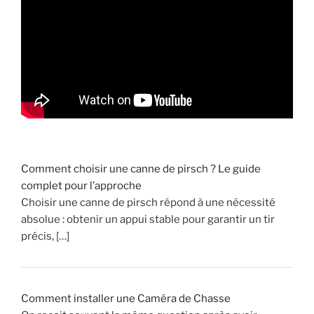
s
a
n
g
d
u
g
r
a
n
Comment choisir une canne de pirsch ? Le guide
d
complet pour l’approche
g
Choisir une canne de pirsch répond à une nécessité
i
absolue : obtenir un appui stable pour garantir un tir
b
précis, […]
i
e
r
a
Comment installer une Caméra de Chasse
v