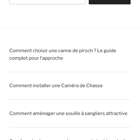
!
«
r
!
c
»
v
d
»
r
e
a
C
i
h
Comment choisir une canne de pirsch ? Le guide
t
a
complet pour l’approche
r
s
a
s
q
e
u
!
Comment installer une Caméra de Chasse
e
u
»
r
Comment aménager une souille à sangliers attractive
»
(
p