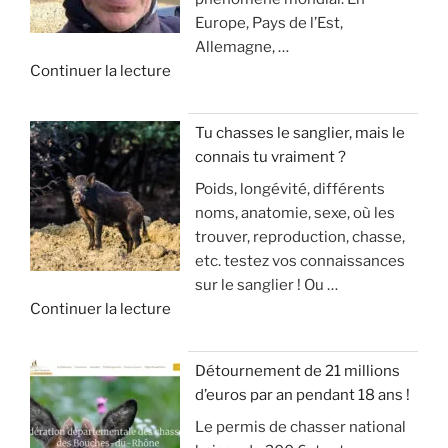
u
u
Europe, Pays de l’Est,
e
r
e
Allemagne, …
r
l
ç
d
Continuer la lecture
c
a
a
e
h
c
v
«
e
h
o
Tu chasses le sanglier, mais le
a
a
u
connais tu vraiment ?
I
u
s
s
Poids, longévité, différents
N
s
s
a
noms, anatomie, sexe, où les
V
a
e
r
trouver, reproduction, chasse,
A
n
(
r
etc. testez vos connaissances
S
g
m
i
sur le sanglier ! Ou …
I
d
o
v
d
Continuer la lecture
O
u
d
e
e
N
g
é
!
«
S
r
r
Détournement de 21 millions
D
a
a
»
d’euros par an pendant 18 ans !
T
E
n
t
Le permis de chasser national
u
S
d
e