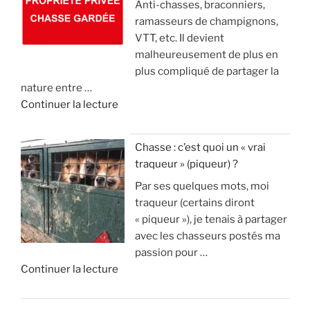
Anti-chasses, braconniers,
e
t
a
d
ramasseurs de champignons,
s
d
i
e
VTT, etc. Il devient
é
e
s
o
malheureusement de plus en
c
2
l
)
plus compliqué de partager la
o
1
e
nature entre …
l
m
c
»
d
Continuer la lecture
o
i
o
e
s
l
n
«
s
l
n
Chasse : c’est quoi un « vrai
u
i
a
traqueur » (piqueur) ?
A
p
o
i
Par ses quelques mots, moi
v
p
n
s
traqueur (certains diront
a
r
s
t
« piqueur »), je tenais à partager
n
i
d
u
avec les chasseurs postés ma
t
m
’
v
passion pour …
a
e
e
r
d
Continuer la lecture
g
n
u
a
e
e
t
r
i
«
s
1
o
m