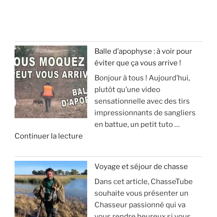
Balle d’apophyse : à voir pour
éviter que ça vous arrive !
Bonjour à tous ! Aujourd’hui,
plutôt qu’une video
sensationnelle avec des tirs
impressionnants de sangliers
en battue, un petit tuto …
d
Continuer la lecture
e
«
Voyage et séjour de chasse
Dans cet article, ChasseTube
B
souhaite vous présenter un
a
Chasseur passionné qui va
l
vous rendre heureux si vous