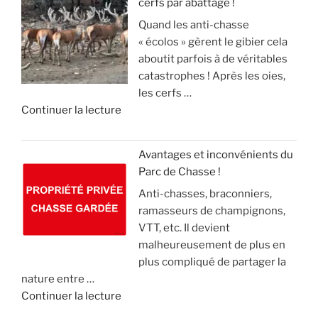
cerfs par abattage !
D
e
!
e
Quand les anti-chasse
é
s
c
»
« écolos » gèrent le gibier cela
t
a
»
t
aboutit parfois à de véritables
o
n
e
catastrophes ! Après les oies,
u
g
c
les cerfs …
r
l
k
d
Continuer la lecture
n
i
e
e
e
e
l
«
m
r
(
Avantages et inconvénients du
e
,
v
Parc de Chasse !
L
n
m
i
Anti-chasses, braconniers,
e
t
a
d
ramasseurs de champignons,
s
d
i
e
VTT, etc. Il devient
é
e
s
o
malheureusement de plus en
c
2
l
)
plus compliqué de partager la
o
1
e
nature entre …
l
m
c
»
d
Continuer la lecture
o
i
o
e
s
l
n