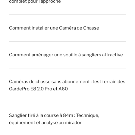
complet pour l’approche
r
s
a
s
q
e
u
!
Comment installer une Caméra de Chasse
e
u
»
r
Comment aménager une souille à sangliers attractive
»
(
p
i
Caméras de chasse sans abonnement : test terrain des
q
GardePro E8 2.0 Pro et A60
u
e
u
Sanglier tiré à la course à 84m : Technique,
r
équipement et analyse au mirador
)
?