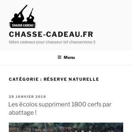
A
l
l
e
r
CHASSE-CADEAU.FR
a
Idées cadeaux pour chasseur (et chasseresse !)
u
c
Menu
o
n
t
CATÉGORIE :
RÉSERVE NATURELLE
e
n
u
P
29 JANVIER 2019
U
p
Les écolos suppriment 1800 cerfs par
B
r
abattage !
L
i
I
É
n
L
c