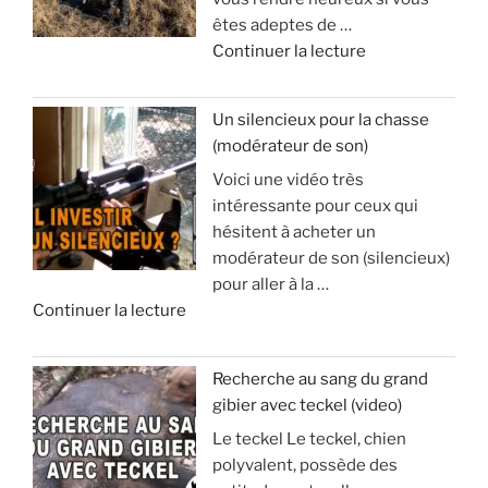
l
êtes adeptes de …
e
d
Continuer la lecture
d
e
’
«
a
Un silencieux pour la chasse
p
(modérateur de son)
V
o
Voici une vidéo très
o
p
intéressante pour ceux qui
y
h
hésitent à acheter un
a
y
modérateur de son (silencieux)
g
s
pour aller à la …
e
e
d
Continuer la lecture
e
e
t
:
«
s
à
Recherche au sang du grand
é
v
gibier avec teckel (video)
U
j
o
Le teckel Le teckel, chien
n
o
i
polyvalent, possède des
s
u
r