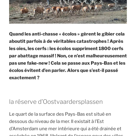
E
i
p
a
l
Quand les anti-chasse « écolos » gèrent le gibier cela
aboutit parfois à de véritables catastrophes ! Après
les oies, les cerfs : les écolos suppriment 1800 cerfs
par abattage massif ! Non, ce n’est malheureusement
pas une fake-new ! Cela se passe aux Pays-Bas et les
écolos évitent d’en parler. Alors que s’est-il passé
exactement ?
la réserve d’Oostvaardersplassen
Le quart de la surface des Pays-Bas est situé en
dessous du niveau de la mer. Il existait à l’Est
d’Amsterdam une mer intérieure qui a été drainée et
asséchée en 1968, libérant de l’espace pour des villes