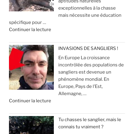
aptitudes naturelles
i
r
p
exceptionnelles à la chasse
l
d
o
mais nécessite une éducation
e
e
u
spécifique pour …
n
c
r
d
Continuer la lecture
c
h
é
e
i
a
v
«
e
s
i
INVASIONS DE SANGLIERS !
u
s
t
En Europe La croissance
R
x
e
e
incontrôlée des populations de
e
p
r
sangliers est devenue un
c
o
»
q
phénomène mondial. En
h
u
u
Europe, Pays de l’Est,
e
r
e
Allemagne, …
r
l
ç
d
Continuer la lecture
c
a
a
e
h
c
v
«
e
h
o
Tu chasses le sanglier, mais le
a
a
u
connais tu vraiment ?
I
u
s
s