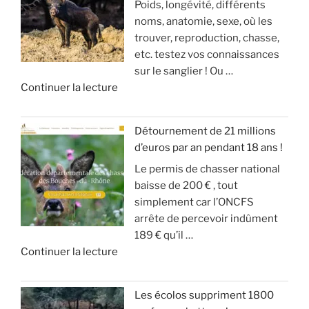
Poids, longévité, différents
N
s
s
a
noms, anatomie, sexe, où les
V
a
e
r
trouver, reproduction, chasse,
A
n
(
r
etc. testez vos connaissances
S
g
m
i
sur le sanglier ! Ou …
I
d
o
v
d
Continuer la lecture
O
u
d
e
e
N
g
é
!
«
S
r
r
Détournement de 21 millions
D
a
a
»
d’euros par an pendant 18 ans !
T
E
n
t
Le permis de chasser national
u
S
d
e
baisse de 200 € , tout
c
A
g
u
simplement car l’ONCFS
h
N
i
r
arrête de percevoir indûment
a
G
b
d
189 € qu’il …
s
L
i
e
d
Continuer la lecture
s
I
e
s
e
e
E
r
o
«
s
R
a
n
Les écolos suppriment 1800
l
S
v
)