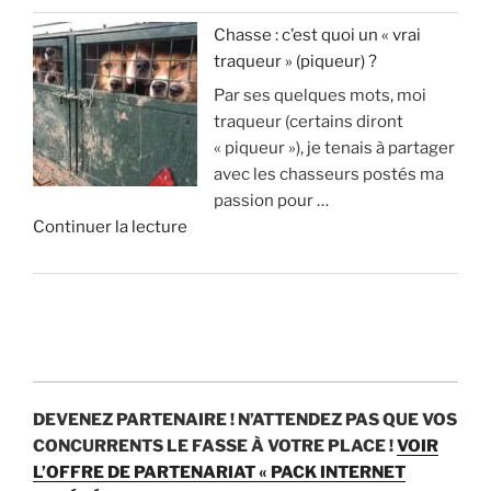
«
s
l
n
Chasse : c’est quoi un « vrai
u
i
a
traqueur » (piqueur) ?
A
p
o
i
Par ses quelques mots, moi
v
p
n
s
traqueur (certains diront
a
r
s
t
« piqueur »), je tenais à partager
n
i
d
u
avec les chasseurs postés ma
t
m
’
v
passion pour …
a
e
e
r
d
Continuer la lecture
g
n
u
a
e
e
t
r
i
«
s
1
o
m
e
8
s
e
C
t
0
p
n
h
i
0
a
t
a
n
c
r
?
s
c
e
a
DEVENEZ PARTENAIRE !
N’ATTENDEZ PAS QUE VOS
s
o
r
n
»
CONCURRENTS LE FASSE À VOTRE PLACE !
VOIR
e
n
f
p
L’OFFRE DE PARTENARIAT « PACK INTERNET
: