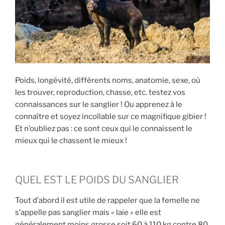
S
A
N
G
L
I
E
Poids, longévité, différents noms, anatomie, sexe, où
R
les trouver, reproduction, chasse, etc. testez vos
S
connaissances sur le sanglier ! Ou apprenez à le
!
connaître et soyez incollable sur ce magnifique gibier !
Et n’oubliez pas : ce sont ceux qui le connaissent le
»
mieux qui le chassent le mieux !
QUEL EST LE POIDS DU SANGLIER
Tout d’abord il est utile de rappeler que la femelle ne
s’appelle pas sanglier mais « laie » elle est
généralement moins grosse soit 60 à 110 kg contre 80