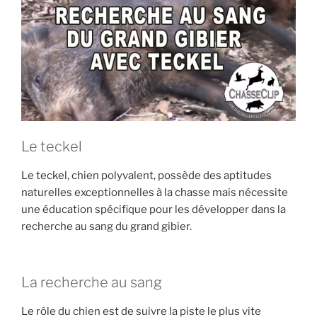
o
p
h
y
s
e
:
à
Le teckel
v
o
Le teckel, chien polyvalent, possède des aptitudes
i
naturelles exceptionnelles à la chasse mais nécessite
r
une éducation spécifique pour les développer dans la
p
recherche au sang du grand gibier.
o
u
r
La recherche au sang
é
v
Le rôle du chien est de suivre la piste le plus vite