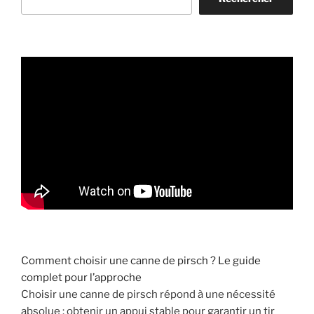
s
e
s
l
e
s
a
n
g
l
i
e
r
,
m
Comment choisir une canne de pirsch ? Le guide
a
complet pour l’approche
i
Choisir une canne de pirsch répond à une nécessité
s
absolue : obtenir un appui stable pour garantir un tir