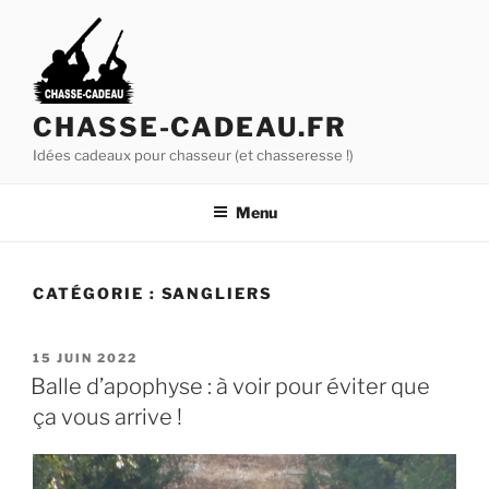
A
l
l
e
r
CHASSE-CADEAU.FR
a
Idées cadeaux pour chasseur (et chasseresse !)
u
c
Menu
o
n
t
CATÉGORIE :
SANGLIERS
e
n
u
P
15 JUIN 2022
U
p
Balle d’apophyse : à voir pour éviter que
B
r
ça vous arrive !
L
i
I
É
n
L
c