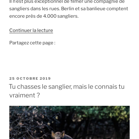
Il n’est plus exceptionnel de filmer une compagnie de
sangliers dans les rues. Berlin et sa banlieue comptent
encore près de 4.000 sangliers.
d
Continuer la lecture
e
Partagez cette page :
«
I
N
V
P
25 OCTOBRE 2019
A
U
Tu chasses le sanglier, mais le connais tu
S
B
vraiment ?
L
I
I
O
É
N
L
E
S
D
E