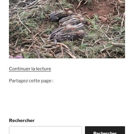
d
Continuer la lecture
e
Partagez cette page :
«
T
u
c
h
Rechercher
a
s
Rechercher