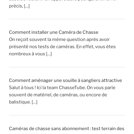
l
précis, […]
e
c
o
n
Comment installer une Caméra de Chasse
n
On reçoit souvent la même question après avoir
a
présenté nos tests de caméras. En effet, vous êtes
i
nombreux à vous […]
s
t
u
v
Comment aménager une souille à sangliers attractive
r
Salut à tous ! Ici la team ChasseTube. On vous parle
a
souvent de matériel, de caméras, ou encore de
i
balistique. […]
m
e
n
Caméras de chasse sans abonnement : test terrain des
t