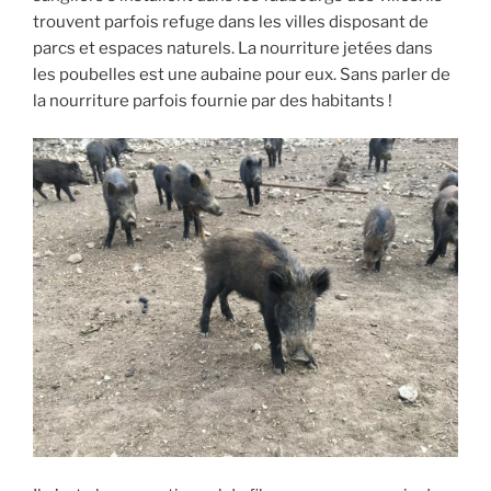
c
trouvent parfois refuge dans les villes disposant de
t
parcs et espaces naturels. La nourriture jetées dans
e
les poubelles est une aubaine pour eux. Sans parler de
c
la nourriture parfois fournie par des habitants !
k
e
l
(
v
i
d
e
o
)
»