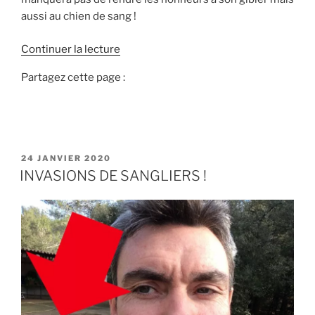
!
aussi au chien de sang !
d
Continuer la lecture
»
e
Partagez cette page :
«
R
e
c
P
24 JANVIER 2020
h
U
INVASIONS DE SANGLIERS !
e
B
L
r
I
c
É
h
L
E
e
a
u
s