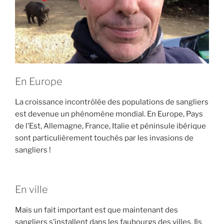
a
n
g
d
u
g
r
En Europe
a
n
La croissance incontrôlée des populations de sangliers
d
est devenue un phénomène mondial. En Europe, Pays
g
de l’Est, Allemagne, France, Italie et péninsule ibérique
i
sont particulièrement touchés par les invasions de
b
sangliers !
i
e
r
En ville
a
v
Mais un fait important est que maintenant des
e
sangliers s’installent dans les faubourgs des villes. Ils