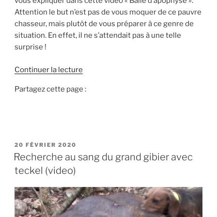
vous expliquer dans cette video « Balle d’apophyse ».
Attention le but n’est pas de vous moquer de ce pauvre
chasseur, mais plutôt de vous préparer à ce genre de
situation. En effet, il ne s’attendait pas à une telle
surprise !
d
Continuer la lecture
e
Partagez cette page :
«
B
a
l
P
20 FÉVRIER 2020
l
U
Recherche au sang du grand gibier avec
e
B
teckel (video)
L
d
I
’
É
a
L
E
p