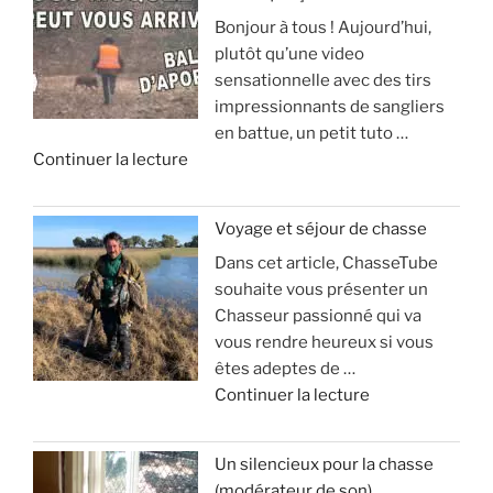
Bonjour à tous ! Aujourd’hui,
plutôt qu’une video
sensationnelle avec des tirs
impressionnants de sangliers
en battue, un petit tuto …
d
Continuer la lecture
e
«
Voyage et séjour de chasse
Dans cet article, ChasseTube
B
souhaite vous présenter un
a
Chasseur passionné qui va
l
vous rendre heureux si vous
l
êtes adeptes de …
e
d
Continuer la lecture
d
e
’
«
a
Un silencieux pour la chasse
p
(modérateur de son)