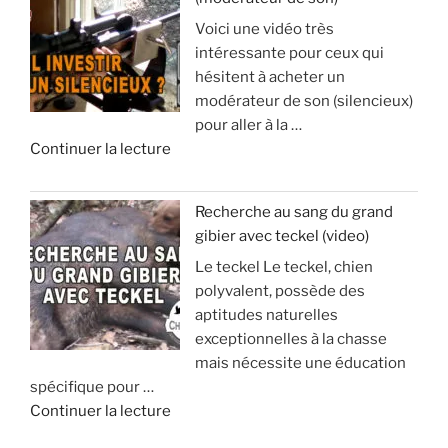
V
o
Voici une vidéo très
o
p
intéressante pour ceux qui
y
h
hésitent à acheter un
a
y
modérateur de son (silencieux)
g
s
pour aller à la …
e
e
d
Continuer la lecture
e
e
t
:
«
s
à
Recherche au sang du grand
é
v
gibier avec teckel (video)
U
j
o
Le teckel Le teckel, chien
n
o
i
polyvalent, possède des
s
u
r
aptitudes naturelles
i
r
p
exceptionnelles à la chasse
l
d
o
mais nécessite une éducation
e
e
u
spécifique pour …
n
c
r
d
Continuer la lecture
c
h
é
e
i
a
v