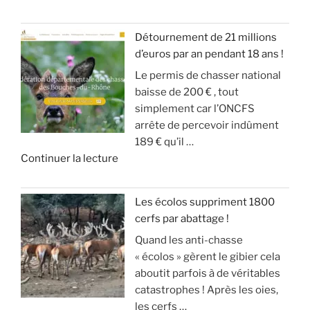
e
e
N
g
é
!
«
S
r
r
Détournement de 21 millions
D
a
a
»
d’euros par an pendant 18 ans !
T
E
n
t
Le permis de chasser national
u
S
d
e
baisse de 200 € , tout
c
A
g
u
simplement car l’ONCFS
h
N
i
r
arrête de percevoir indûment
a
G
b
d
189 € qu’il …
s
L
i
e
d
Continuer la lecture
s
I
e
s
e
e
E
r
o
«
s
R
a
n
Les écolos suppriment 1800
l
S
v
)
cerfs par abattage !
D
e
!
e
Quand les anti-chasse
é
s
c
»
« écolos » gèrent le gibier cela
t
a
»
t
aboutit parfois à de véritables
o
n
e
catastrophes ! Après les oies,
u
g
c
les cerfs …
r
l