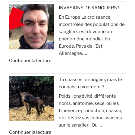
«
e
s
i
INVASIONS DE SANGLIERS !
u
s
t
En Europe La croissance
R
x
e
e
incontrôlée des populations de
e
p
r
sangliers est devenue un
c
o
»
q
phénomène mondial. En
h
u
u
Europe, Pays de l’Est,
e
r
e
Allemagne, …
r
l
ç
d
Continuer la lecture
c
a
a
e
h
c
v
«
e
h
o
Tu chasses le sanglier, mais le
a
a
u
connais tu vraiment ?
I
u
s
s
Poids, longévité, différents
N
s
s
a
noms, anatomie, sexe, où les
V
a
e
r
trouver, reproduction, chasse,
A
n
(
r
etc. testez vos connaissances
S
g
m
i
sur le sanglier ! Ou …
I
d
o
v
d
Continuer la lecture
O
u
d