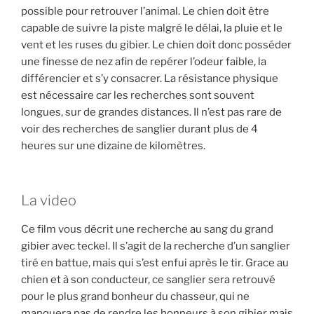
i
possible pour retrouver l’animal. Le chien doit être
t
capable de suivre la piste malgré le délai, la pluie et le
e
vent et les ruses du gibier. Le chien doit donc posséder
r
une finesse de nez afin de repérer l’odeur faible, la
q
différencier et s’y consacrer. La résistance physique
u
est nécessaire car les recherches sont souvent
e
longues, sur de grandes distances. Il n’est pas rare de
ç
voir des recherches de sanglier durant plus de 4
a
heures sur une dizaine de kilomètres.
v
o
u
La video
s
a
Ce film vous décrit une recherche au sang du grand
r
gibier avec teckel. Il s’agit de la recherche d’un sanglier
r
tiré en battue, mais qui s’est enfui après le tir. Grace au
i
chien et à son conducteur, ce sanglier sera retrouvé
v
pour le plus grand bonheur du chasseur, qui ne
e
manquera pas de rendre les honneurs à son gibier mais