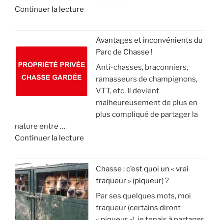
k
d
Continuer la lecture
n
i
e
e
e
e
l
«
m
r
(
Avantages et inconvénients du
e
,
v
Parc de Chasse !
L
n
m
i
Anti-chasses, braconniers,
e
t
a
d
ramasseurs de champignons,
s
d
i
e
VTT, etc. Il devient
é
e
s
o
malheureusement de plus en
c
2
l
)
plus compliqué de partager la
o
1
e
nature entre …
l
m
c
»
d
Continuer la lecture
o
i
o
e
s
l
n
«
s
l
n
Chasse : c’est quoi un « vrai
u
i
a
traqueur » (piqueur) ?
A
p
o
i
Par ses quelques mots, moi
v
p
n
s
traqueur (certains diront
a
r
s
t
« piqueur »), je tenais à partager