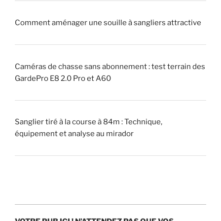
r
Comment aménager une souille à sangliers attractive
»
(
p
i
Caméras de chasse sans abonnement : test terrain des
q
GardePro E8 2.0 Pro et A60
u
e
u
Sanglier tiré à la course à 84m : Technique,
r
équipement et analyse au mirador
)
?
»