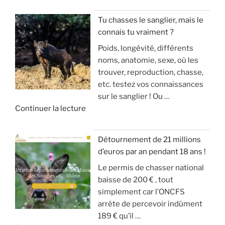
e
h
c
v
«
e
h
o
Tu chasses le sanglier, mais le
a
a
u
connais tu vraiment ?
I
u
s
s
Poids, longévité, différents
N
s
s
a
noms, anatomie, sexe, où les
V
a
e
r
trouver, reproduction, chasse,
A
n
(
r
etc. testez vos connaissances
S
g
m
i
sur le sanglier ! Ou …
I
d
o
v
d
Continuer la lecture
O
u
d
e
e
N
g
é
!
«
S
r
r
Détournement de 21 millions
D
a
a
»
d’euros par an pendant 18 ans !
T
E
n
t
Le permis de chasser national
u
S
d
e
baisse de 200 € , tout
c
A
g
u
simplement car l’ONCFS
h
N
i
r
arrête de percevoir indûment
a
G
b
d
189 € qu’il …
s
L
i
e