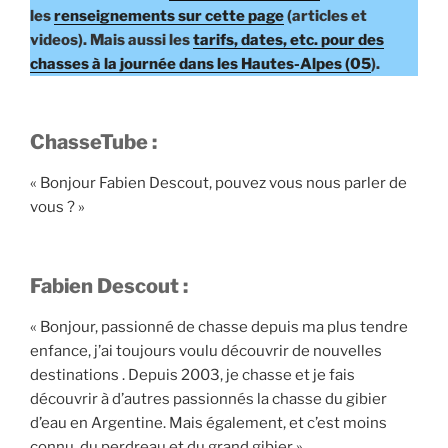
les
renseignements sur cette page
(articles et
videos). Mais aussi les
tarifs, dates, etc. pour des
chasses à la journée dans les Hautes-Alpes (05
).
ChasseTube :
« Bonjour Fabien Descout, pouvez vous nous parler de
vous ? »
Fabien Descout :
« Bonjour, passionné de chasse depuis ma plus tendre
enfance, j’ai toujours voulu découvrir de nouvelles
destinations . Depuis 2003, je chasse et je fais
découvrir à d’autres passionnés la chasse du gibier
d’eau en Argentine. Mais également, et c’est moins
connu, du perdreau et du grand gibier »