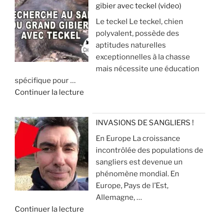
v
gibier avec teckel (video)
U
j
o
Le teckel Le teckel, chien
n
o
i
polyvalent, possède des
s
u
r
aptitudes naturelles
i
r
p
exceptionnelles à la chasse
l
d
o
mais nécessite une éducation
e
e
u
spécifique pour …
n
c
r
d
Continuer la lecture
c
h
é
e
i
a
v
«
e
s
i
INVASIONS DE SANGLIERS !
u
s
t
En Europe La croissance
R
x
e
e
incontrôlée des populations de
e
p
r
sangliers est devenue un
c
o
»
q
phénomène mondial. En
h
u
u
Europe, Pays de l’Est,
e
r
e
Allemagne, …
r
l
ç
d
Continuer la lecture
c
a
a