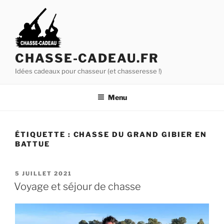
A
l
l
e
r
CHASSE-CADEAU.FR
a
Idées cadeaux pour chasseur (et chasseresse !)
u
c
Menu
o
n
t
ÉTIQUETTE :
CHASSE DU GRAND GIBIER EN
e
BATTUE
n
u
p
P
5 JUILLET 2021
U
Voyage et séjour de chasse
r
B
i
L
n
I
É
c