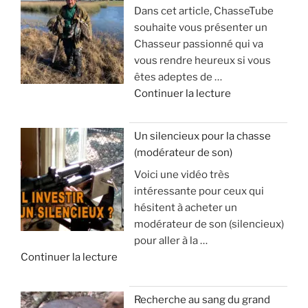
Dans cet article, ChasseTube
B
souhaite vous présenter un
a
Chasseur passionné qui va
l
vous rendre heureux si vous
l
êtes adeptes de …
e
d
Continuer la lecture
d
e
’
«
a
Un silencieux pour la chasse
p
(modérateur de son)
V
o
Voici une vidéo très
o
p
intéressante pour ceux qui
y
h
hésitent à acheter un
a
y
modérateur de son (silencieux)
g
s
pour aller à la …
e
e
d
Continuer la lecture
e
e
t
:
«
s
à
Recherche au sang du grand
é