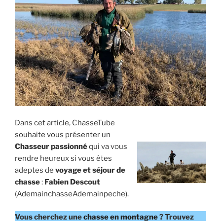
L
i
E
p
a
l
Dans cet article, ChasseTube
souhaite vous présenter un
Chasseur passionné
qui va vous
rendre heureux si vous êtes
adeptes de
voyage et séjour de
chasse
:
Fabien Descout
(AdemainchasseAdemainpeche).
Vous cherchez une
chasse en montagne
? Trouvez