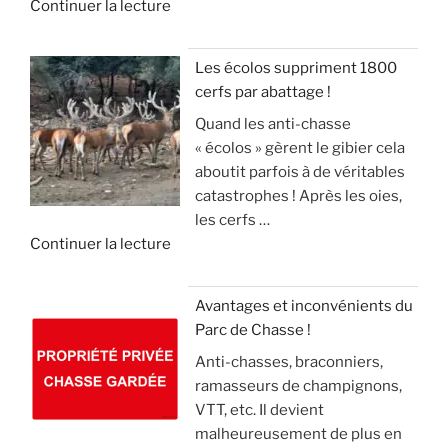
d
Continuer la lecture
s
I
e
s
e
e
E
r
o
«
s
R
a
n
Les écolos suppriment 1800
l
S
v
)
cerfs par abattage !
D
e
!
e
Quand les anti-chasse
é
s
c
»
« écolos » gèrent le gibier cela
t
a
»
t
aboutit parfois à de véritables
o
n
e
catastrophes ! Après les oies,
u
g
c
les cerfs …
r
l
k
d
Continuer la lecture
n
i
e
e
e
e
l
«
m
r
(
Avantages et inconvénients du
e
,
v
Parc de Chasse !
L
n
m
i
Anti-chasses, braconniers,
e
t
a
d
ramasseurs de champignons,
s
d
i
e
VTT, etc. Il devient
é
e
s
o
malheureusement de plus en
c
2
l
)