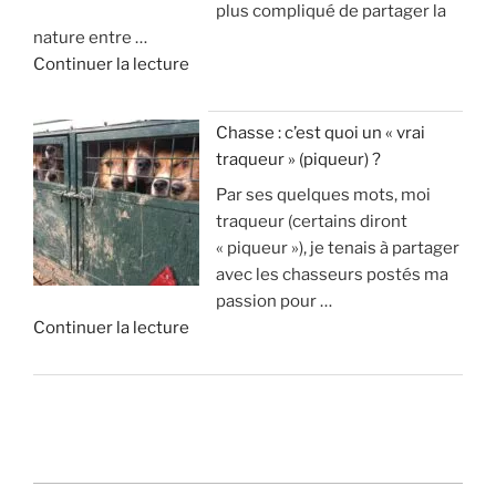
plus compliqué de partager la
o
1
e
nature entre …
l
m
c
»
d
Continuer la lecture
o
i
o
e
s
l
n
«
s
l
n
Chasse : c’est quoi un « vrai
u
i
a
traqueur » (piqueur) ?
A
p
o
i
Par ses quelques mots, moi
v
p
n
s
traqueur (certains diront
a
r
s
t
« piqueur »), je tenais à partager
n
i
d
u
avec les chasseurs postés ma
t
m
’
v
passion pour …
a
e
e
r
d
Continuer la lecture
g
n
u
a
e
e
t
r
i
«
s
1
o
m
e
8
s
e
C
t
0
p
n
h
i
0
a
t
a
n
c
r
?