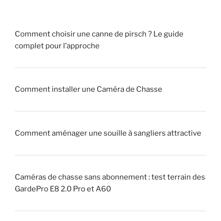
e
a
C
i
h
Comment choisir une canne de pirsch ? Le guide
t
a
complet pour l’approche
r
s
a
s
q
e
u
!
Comment installer une Caméra de Chasse
e
u
»
r
Comment aménager une souille à sangliers attractive
»
(
p
i
Caméras de chasse sans abonnement : test terrain des
q
GardePro E8 2.0 Pro et A60
u
e