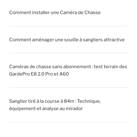
q
e
u
!
Comment installer une Caméra de Chasse
e
u
»
r
Comment aménager une souille à sangliers attractive
»
(
p
i
Caméras de chasse sans abonnement : test terrain des
q
GardePro E8 2.0 Pro et A60
u
e
u
Sanglier tiré à la course à 84m : Technique,
r
équipement et analyse au mirador
)
?
»