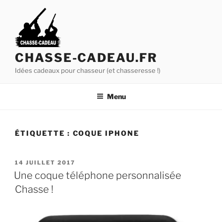
A
l
l
e
r
CHASSE-CADEAU.FR
a
Idées cadeaux pour chasseur (et chasseresse !)
u
c
Menu
o
n
t
ÉTIQUETTE :
COQUE IPHONE
e
n
u
P
14 JUILLET 2017
U
p
Une coque téléphone personnalisée
B
r
Chasse !
L
i
I
É
n
L
c