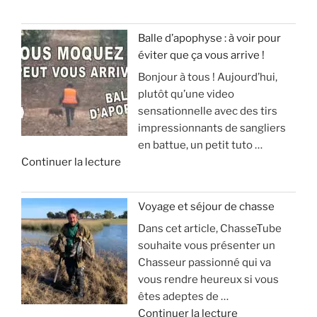
Balle d’apophyse : à voir pour
éviter que ça vous arrive !
Bonjour à tous ! Aujourd’hui,
plutôt qu’une video
sensationnelle avec des tirs
impressionnants de sangliers
en battue, un petit tuto …
d
Continuer la lecture
e
«
Voyage et séjour de chasse
Dans cet article, ChasseTube
B
souhaite vous présenter un
a
Chasseur passionné qui va
l
vous rendre heureux si vous
l
êtes adeptes de …
e
d
Continuer la lecture
d