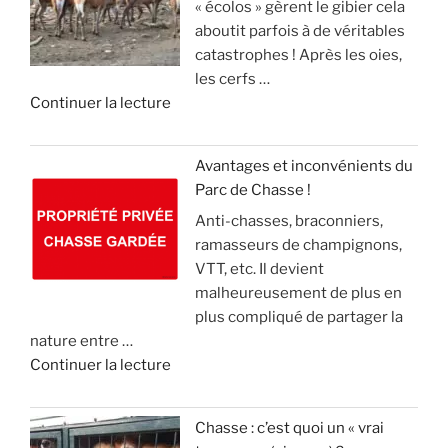
« écolos » gèrent le gibier cela
t
a
»
t
aboutit parfois à de véritables
o
n
e
catastrophes ! Après les oies,
u
g
c
les cerfs …
r
l
k
d
Continuer la lecture
n
i
e
e
e
e
l
«
m
r
(
Avantages et inconvénients du
e
,
v
Parc de Chasse !
L
n
m
i
Anti-chasses, braconniers,
e
t
a
d
ramasseurs de champignons,
s
d
i
e
VTT, etc. Il devient
é
e
s
o
malheureusement de plus en
c
2
l
)
plus compliqué de partager la
o
1
e
nature entre …
l
m
c
»
d
Continuer la lecture
o
i
o
e
s
l
n
«
s
l
n
Chasse : c’est quoi un « vrai
u
i
a