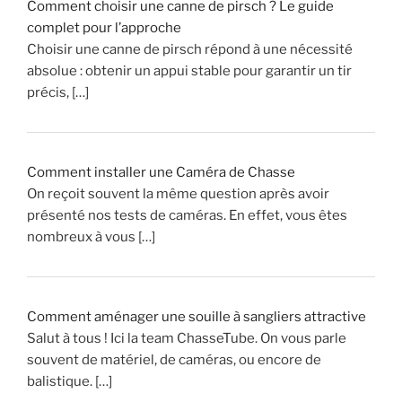
Comment choisir une canne de pirsch ? Le guide
o
complet pour l’approche
n
Choisir une canne de pirsch répond à une nécessité
n
absolue : obtenir un appui stable pour garantir un tir
a
précis, […]
l
i
s
é
Comment installer une Caméra de Chasse
e
On reçoit souvent la même question après avoir
C
présenté nos tests de caméras. En effet, vous êtes
h
nombreux à vous […]
a
s
s
e
Comment aménager une souille à sangliers attractive
!
Salut à tous ! Ici la team ChasseTube. On vous parle
souvent de matériel, de caméras, ou encore de
»
balistique. […]