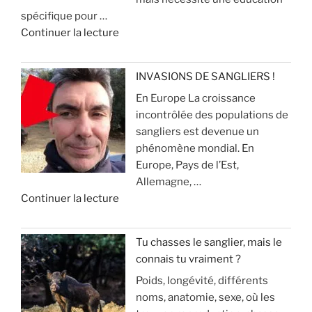
e
e
u
spécifique pour …
n
c
r
d
Continuer la lecture
c
h
é
e
i
a
v
«
e
s
i
INVASIONS DE SANGLIERS !
u
s
t
En Europe La croissance
R
x
e
e
incontrôlée des populations de
e
p
r
sangliers est devenue un
c
o
»
q
phénomène mondial. En
h
u
u
Europe, Pays de l’Est,
e
r
e
Allemagne, …
r
l
ç
d
Continuer la lecture
c
a
a
e
h
c
v
«
e
h
o
Tu chasses le sanglier, mais le
a
a
u
connais tu vraiment ?
I
u
s
s
Poids, longévité, différents
N
s
s
a
noms, anatomie, sexe, où les
V
a
e
r