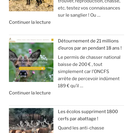
trouver, reproduction, chasse,
A
n
(
r
etc. testez vos connaissances
S
g
m
i
sur le sanglier ! Ou …
I
d
o
v
d
Continuer la lecture
O
u
d
e
e
N
g
é
!
«
S
r
r
Détournement de 21 millions
D
a
a
»
d’euros par an pendant 18 ans !
T
E
n
t
Le permis de chasser national
u
S
d
e
baisse de 200 € , tout
c
A
g
u
simplement car l’ONCFS
h
N
i
r
arrête de percevoir indûment
a
G
b
d
189 € qu’il …
s
L
i
e
d
Continuer la lecture
s
I
e
s
e
e
E
r
o
«
s
R
a
n
Les écolos suppriment 1800
l
S
v
)
cerfs par abattage !
D
e
!
e
Quand les anti-chasse
é
s
c
»