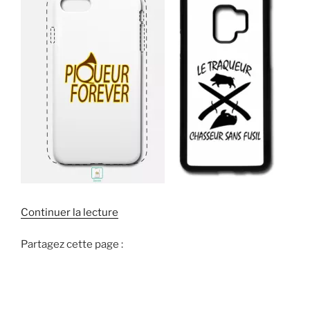
d
Continuer la lecture
e
Partagez cette page :
«
U
n