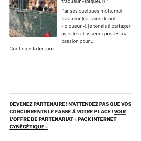
traqueur » (piqueur) ?
A
p
o
i
Par ses quelques mots, moi
v
p
n
s
traqueur (certains diront
a
r
s
t
« piqueur »), je tenais à partager
n
i
d
u
avec les chasseurs postés ma
t
m
’
v
passion pour …
a
e
e
r
d
Continuer la lecture
g
n
u
a
e
e
t
r
i
«
s
1
o
m
e
8
s
e
C
t
0
p
n
h
i
0
a
t
a
n
c
r
?
s
c
e
a
DEVENEZ PARTENAIRE !
N’ATTENDEZ PAS QUE VOS
s
o
r
n
»
CONCURRENTS LE FASSE À VOTRE PLACE !
VOIR
e
n
f
p
L’OFFRE DE PARTENARIAT « PACK INTERNET
:
v
s
e
CYNÉGÉTIQUE »
c
é
p
n
’
n
a