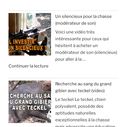
e
’
«
a
Un silencieux pour la chasse
p
(modérateur de son)
V
o
Voici une vidéo très
o
p
intéressante pour ceux qui
y
h
hésitent à acheter un
a
y
modérateur de son (silencieux)
g
s
pour aller à la …
e
e
d
Continuer la lecture
e
e
t
:
«
s
à
Recherche au sang du grand
é
v
gibier avec teckel (video)
U
j
o
Le teckel Le teckel, chien
n
o
i
polyvalent, possède des
s
u
r
aptitudes naturelles
i
r
p
exceptionnelles à la chasse
l
d
o
mais nécessite une éducation