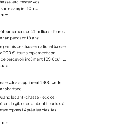
hasse, etc. testez vos
ur le sanglier ! Ou …
de
cture
« Tu
chasses
étournement de 21 millions d’euros
le
ar an pendant 18 ans !
sanglier,
e permis de chasser national baisse
mais
e 200 € , tout simplement car
le
de percevoir indûment 189 € qu’il …
connais
de
cture
tu
« Détournement
vraiment
de
? »
es écolos suppriment 1800 cerfs
21
ar abattage !
millions
uand les anti-chasse « écolos »
d’euros
èrent le gibier cela aboutit parfois à
par
tastrophes ! Après les oies, les
an
pendant
de
cture
18
« Les
ans