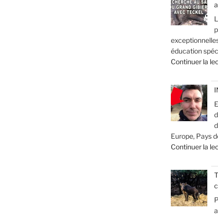
a
L
p
exceptionnelle
éducation spéc
Continuer la le
I
E
d
d
Europe, Pays de
Continuer la le
T
c
P
a