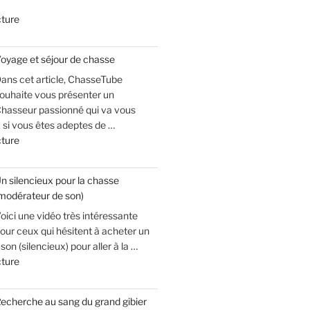
de
cture
« Balle
d’apophyse :
oyage et séjour de chasse
à
ans cet article, ChasseTube
voir
ouhaite vous présenter un
pour
hasseur passionné qui va vous
éviter
 si vous êtes adeptes de …
que
de
cture
ça
« Voyage
vous
et
arrive
n silencieux pour la chasse
séjour
! »
modérateur de son)
de
oici une vidéo très intéressante
chasse »
our ceux qui hésitent à acheter un
on (silencieux) pour aller à la …
de
cture
« Un
silencieux
echerche au sang du grand gibier
pour