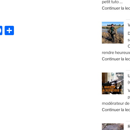
petit tuto …
Continuer la le
NS
V
S
F
P
D
a
ar
s
c
ta
C
rendre heureux
e
g
Continuer la le
b
er
o
U
(
o
V
k
p
modérateur de s
Continuer la le
R