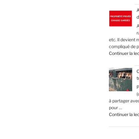
A
d
A
r
etc. Il devient
compliqué de pa
Continuer la le
C
t
P
(
à partager ave
pour …
Continuer la le