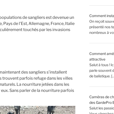
Comment insta
populations de sangliers est devenue un
On reçoit souv
Pays de l’Est, Allemagne, France, Italie
présenté nos te
iculièrement touchés par les invasions
nombreux à vou
Comment aménag
attractive
Salut à tous ! 
parle souvent 
maintenant des sangliers s’installent
de balistique. [
ls trouvent parfois refuge dans les villes
aturels. La nourriture jetées dans les
eux. Sans parler de la nourriture parfois
Caméras de cha
des GardePro E
Salut les passi
Vous cherchez