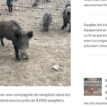
abonnement fiab
Sanglier tiré à
équipement et 
Le tir du grand
exercice exigean
précision chir
B
q
B
ilmer une compagnie de sangliers dans les
q
ptent encore près de 4.000 sangliers.
des tirs impres