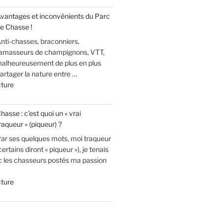
écolos
! »
vantages et inconvénients du Parc
suppriment
e Chasse !
1800
nti-chasses, braconniers,
cerfs
amasseurs de champignons, VTT,
par
 malheureusement de plus en plus
abattage
rtager la nature entre …
! »
de
cture
« Avantages
et
hasse : c’est quoi un « vrai
inconvénients
raqueur » (piqueur) ?
du
ar ses quelques mots, moi traqueur
Parc
certains diront « piqueur »), je tenais
de
c les chasseurs postés ma passion
Chasse
! »
de
cture
« Chasse
:
c’est