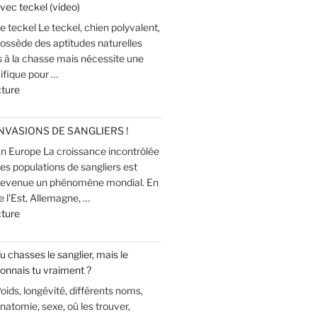
vec teckel (video)
la
e teckel Le teckel, chien polyvalent,
chasse
ossède des aptitudes naturelles
(modérateur
s à la chasse mais nécessite une
de
ifique pour …
son) »
de
cture
« Recherche
au
NVASIONS DE SANGLIERS !
sang
n Europe La croissance incontrôlée
du
es populations de sangliers est
grand
evenue un phénomène mondial. En
gibier
 l’Est, Allemagne, …
avec
de
cture
teckel
« INVASIONS
(video) »
DE
u chasses le sanglier, mais le
SANGLIERS
onnais tu vraiment ?
! »
oids, longévité, différents noms,
natomie, sexe, où les trouver,