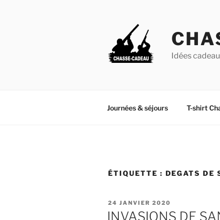
Aller
au
contenu
CHA
principal
Idées cadeaux
Journées & séjours
T-shirt Ch
ÉTIQUETTE :
DEGATS DE 
PUBLIÉ
24 JANVIER 2020
LE
INVASIONS DE SA