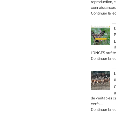
reproduction, c
connaissances s
Continuer la le
D
p
L
d
l’ONCFS arrête 
Continuer la le
L
p
Q
g
de véritables ca
cerfs …
Continuer la le