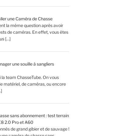
ller une Caméra de Chasse
ent la même question après avoir
sts de caméras. En effet, vous êtes
s […]
er une souille à sangliers
Ici la team ChasseTube. On vous
de matériel, de caméras, ou encore
…]
sse sans abonnement : test terrain
8 2.0 Pro et A60
onnés de grand gibier et de sauvage !
 une caméra de chasse sans