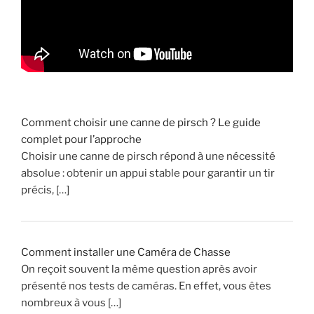
o
n
v
é
n
i
e
Comment choisir une canne de pirsch ? Le guide
n
complet pour l’approche
t
Choisir une canne de pirsch répond à une nécessité
s
absolue : obtenir un appui stable pour garantir un tir
d
précis, […]
u
P
a
r
Comment installer une Caméra de Chasse
c
On reçoit souvent la même question après avoir
d
présenté nos tests de caméras. En effet, vous êtes
e
nombreux à vous […]