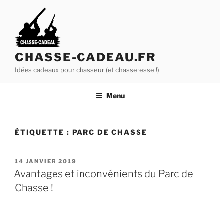
A
l
l
e
r
CHASSE-CADEAU.FR
a
Idées cadeaux pour chasseur (et chasseresse !)
u
c
Menu
o
n
t
ÉTIQUETTE :
PARC DE CHASSE
e
n
u
P
14 JANVIER 2019
U
p
Avantages et inconvénients du Parc de
B
r
Chasse !
L
i
I
É
n
L
c