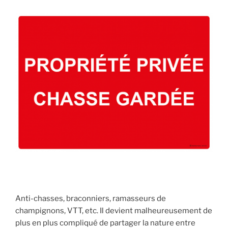
E
i
p
a
l
Anti-chasses, braconniers, ramasseurs de
champignons, VTT, etc. Il devient malheureusement de
plus en plus compliqué de partager la nature entre