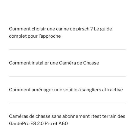
v
d
»
r
e
a
C
i
h
Comment choisir une canne de pirsch ? Le guide
t
a
complet pour l’approche
r
s
a
s
q
e
u
!
Comment installer une Caméra de Chasse
e
u
»
r
Comment aménager une souille à sangliers attractive
»
(
p
i
Caméras de chasse sans abonnement : test terrain des
q
GardePro E8 2.0 Pro et A60
u