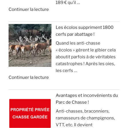
189 € qu’il …
s
L
i
e
d
Continuer la lecture
s
I
e
s
e
e
E
r
o
«
s
R
a
n
Les écolos suppriment 1800
l
S
v
)
cerfs par abattage !
D
e
!
e
Quand les anti-chasse
é
s
c
»
« écolos » gèrent le gibier cela
t
a
»
t
aboutit parfois à de véritables
o
n
e
catastrophes ! Après les oies,
u
g
c
les cerfs …
r
l
k
d
Continuer la lecture
n
i
e
e
e
e
l
«
m
r
(
Avantages et inconvénients du
e
,
v
Parc de Chasse !
L
n
m
i
Anti-chasses, braconniers,
e
t
a
d
ramasseurs de champignons,
s
d
i
e
VTT, etc. Il devient
é
e
s
o