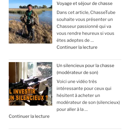
Voyage et séjour de chasse
Dans cet article, ChasseTube
B
souhaite vous présenter un
a
Chasseur passionné qui va
l
vous rendre heureux si vous
l
êtes adeptes de …
e
d
Continuer la lecture
d
e
’
«
a
Un silencieux pour la chasse
p
(modérateur de son)
V
o
Voici une vidéo très
o
p
intéressante pour ceux qui
y
h
hésitent à acheter un
a
y
modérateur de son (silencieux)
g
s
pour aller à la …
e
e
d
Continuer la lecture
e
e
t
: