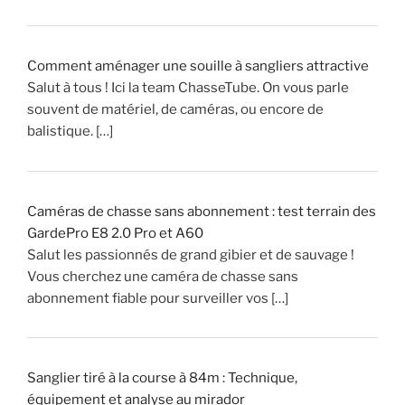
C
h
a
s
Comment aménager une souille à sangliers attractive
s
Salut à tous ! Ici la team ChasseTube. On vous parle
e
souvent de matériel, de caméras, ou encore de
!
balistique. […]
»
Caméras de chasse sans abonnement : test terrain des
GardePro E8 2.0 Pro et A60
Salut les passionnés de grand gibier et de sauvage !
Vous cherchez une caméra de chasse sans
abonnement fiable pour surveiller vos […]
Sanglier tiré à la course à 84m : Technique,
équipement et analyse au mirador