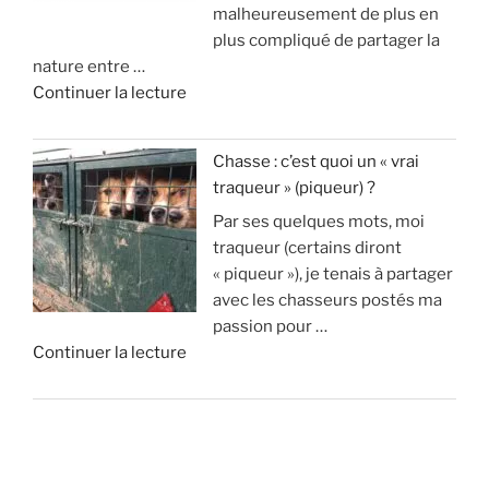
malheureusement de plus en
c
2
l
)
plus compliqué de partager la
o
1
e
nature entre …
l
m
c
»
d
Continuer la lecture
o
i
o
e
s
l
n
«
s
l
n
Chasse : c’est quoi un « vrai
u
i
a
traqueur » (piqueur) ?
A
p
o
i
Par ses quelques mots, moi
v
p
n
s
traqueur (certains diront
a
r
s
t
« piqueur »), je tenais à partager
n
i
d
u
avec les chasseurs postés ma
t
m
’
v
passion pour …
a
e
e
r
d
Continuer la lecture
g
n
u
a
e
e
t
r
i
«
s
1
o
m
e
8
s
e
C
t
0
p
n
h
i
0