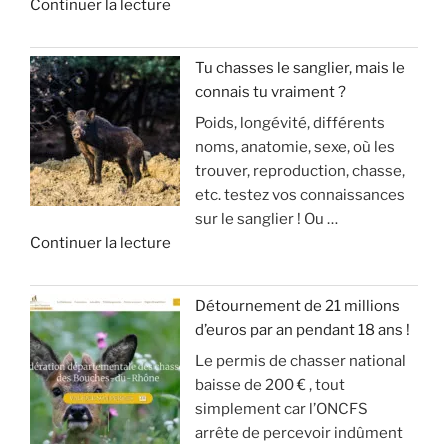
d
Continuer la lecture
c
a
a
e
h
c
v
«
e
h
o
Tu chasses le sanglier, mais le
a
a
u
connais tu vraiment ?
I
u
s
s
Poids, longévité, différents
N
s
s
a
noms, anatomie, sexe, où les
V
a
e
r
trouver, reproduction, chasse,
A
n
(
r
etc. testez vos connaissances
S
g
m
i
sur le sanglier ! Ou …
I
d
o
v
d
Continuer la lecture
O
u
d
e
e
N
g
é
!
«
S
r
r
Détournement de 21 millions
D
a
a
»
d’euros par an pendant 18 ans !
T
E
n
t
Le permis de chasser national
u
S
d
e
baisse de 200 € , tout
c
A
g
u
simplement car l’ONCFS
h
N
i
r
arrête de percevoir indûment
a
G
b
d