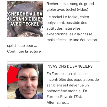
«
s
à
Recherche au sang du grand
é
v
gibier avec teckel (video)
U
j
o
Le teckel Le teckel, chien
n
o
i
polyvalent, possède des
s
u
r
aptitudes naturelles
i
r
p
exceptionnelles à la chasse
l
d
o
mais nécessite une éducation
e
e
u
spécifique pour …
n
c
r
d
Continuer la lecture
c
h
é
e
i
a
v
«
e
s
i
INVASIONS DE SANGLIERS !
u
s
t
En Europe La croissance
R
x
e
e
incontrôlée des populations de
e
p
r
sangliers est devenue un
c
o
»
q
phénomène mondial. En
h
u
u
Europe, Pays de l’Est,
e
r
e
Allemagne, …
r
l
ç