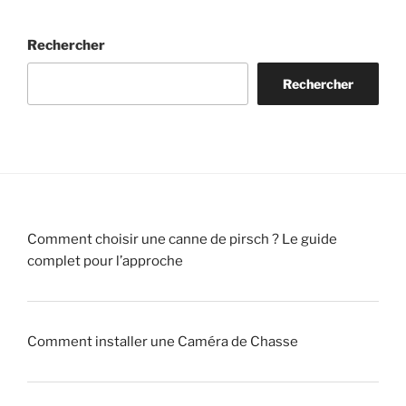
u
s
t
8
o
d
t
a
Rechercher
i
u
a
n
u
P
g
s
Rechercher
n
a
e
!
«
r
!
c
»
v
d
»
r
e
a
C
i
h
Comment choisir une canne de pirsch ? Le guide
t
a
complet pour l’approche
r
s
a
s
q
e
u
!
Comment installer une Caméra de Chasse
e
u
»
r