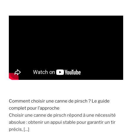
N
S
D
E
S
A
N
G
L
I
E
R
S
!
Comment choisir une canne de pirsch ? Le guide
complet pour l’approche
»
Choisir une canne de pirsch répond à une nécessité
absolue : obtenir un appui stable pour garantir un tir
précis, […]