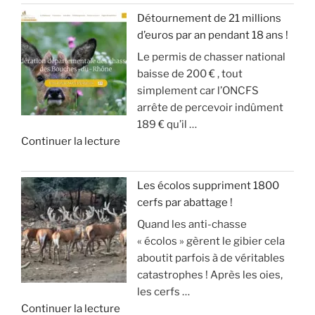
«
S
r
r
Détournement de 21 millions
D
a
a
»
d’euros par an pendant 18 ans !
T
E
n
t
Le permis de chasser national
u
S
d
e
baisse de 200 € , tout
c
A
g
u
simplement car l’ONCFS
h
N
i
r
arrête de percevoir indûment
a
G
b
d
189 € qu’il …
s
L
i
e
d
Continuer la lecture
s
I
e
s
e
e
E
r
o
«
s
R
a
n
Les écolos suppriment 1800
l
S
v
)
cerfs par abattage !
D
e
!
e
Quand les anti-chasse
é
s
c
»
« écolos » gèrent le gibier cela
t
a
»
t
aboutit parfois à de véritables
o
n
e
catastrophes ! Après les oies,
u
g
c
les cerfs …
r
l
k
d
Continuer la lecture
n
i
e