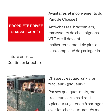
e
e
e
l
«
m
r
(
Avantages et inconvénients du
e
,
v
Parc de Chasse !
L
n
m
i
Anti-chasses, braconniers,
e
t
a
d
ramasseurs de champignons,
s
d
i
e
VTT, etc. Il devient
é
e
s
o
malheureusement de plus en
c
2
l
)
plus compliqué de partager la
o
1
e
nature entre …
l
m
c
»
d
Continuer la lecture
o
i
o
e
s
l
n
«
s
l
n
Chasse : c’est quoi un « vrai
u
i
a
traqueur » (piqueur) ?
A
p
o
i
Par ses quelques mots, moi
v
p
n
s
traqueur (certains diront
a
r
s
t
« piqueur »), je tenais à partager
n
i
d
u
avec les chasseurs postés ma
t
m