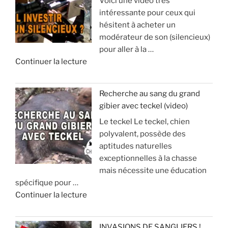
Voici une vidéo très
o
p
intéressante pour ceux qui
y
h
hésitent à acheter un
a
y
modérateur de son (silencieux)
g
s
pour aller à la …
e
e
d
Continuer la lecture
e
e
t
:
«
s
à
Recherche au sang du grand
é
v
gibier avec teckel (video)
U
j
o
Le teckel Le teckel, chien
n
o
i
polyvalent, possède des
s
u
r
aptitudes naturelles
i
r
p
exceptionnelles à la chasse
l
d
o
mais nécessite une éducation
e
e
u
spécifique pour …
n
c
r
d
Continuer la lecture
c
h
é
e
i
a
v
«
e
s
i
INVASIONS DE SANGLIERS !