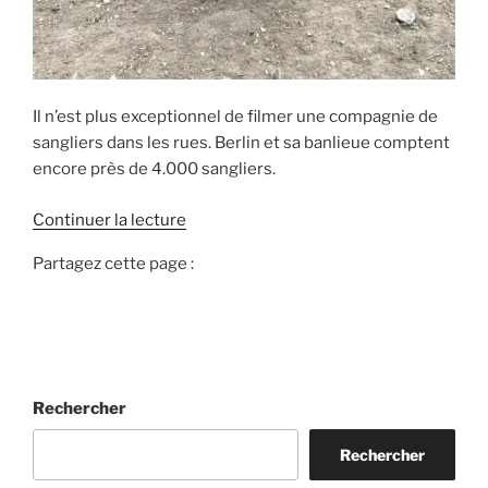
Il n’est plus exceptionnel de filmer une compagnie de
sangliers dans les rues. Berlin et sa banlieue comptent
encore près de 4.000 sangliers.
d
Continuer la lecture
e
Partagez cette page :
«
I
N
V
A
Rechercher
S
I
Rechercher
O