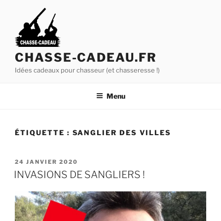
A
l
l
e
r
CHASSE-CADEAU.FR
a
Idées cadeaux pour chasseur (et chasseresse !)
u
c
Menu
o
n
t
ÉTIQUETTE :
SANGLIER DES VILLES
e
n
u
P
24 JANVIER 2020
U
p
INVASIONS DE SANGLIERS !
B
r
L
i
I
É
n
L
c