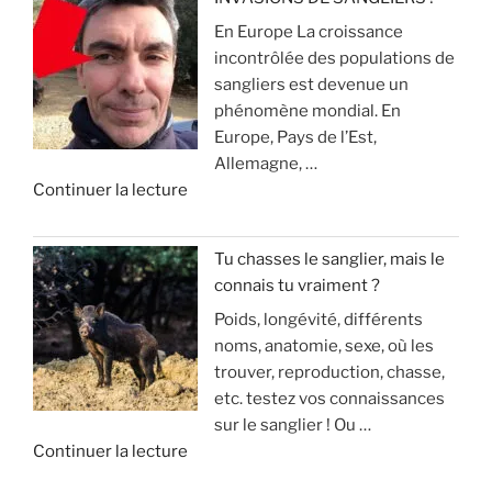
u
s
t
En Europe La croissance
R
x
e
e
incontrôlée des populations de
e
p
r
sangliers est devenue un
c
o
»
q
phénomène mondial. En
h
u
u
Europe, Pays de l’Est,
e
r
e
Allemagne, …
r
l
ç
d
Continuer la lecture
c
a
a
e
h
c
v
«
e
h
o
Tu chasses le sanglier, mais le
a
a
u
connais tu vraiment ?
I
u
s
s
Poids, longévité, différents
N
s
s
a
noms, anatomie, sexe, où les
V
a
e
r
trouver, reproduction, chasse,
A
n
(
r
etc. testez vos connaissances
S
g
m
i
sur le sanglier ! Ou …
I
d
o
v
d
Continuer la lecture
O
u
d
e
e
N
g
é
!