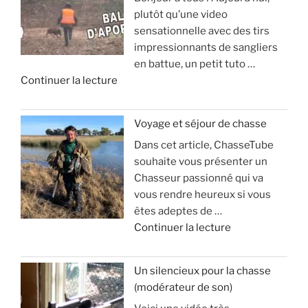
plutôt qu’une video
sensationnelle avec des tirs
impressionnants de sangliers
en battue, un petit tuto …
d
Continuer la lecture
e
«
Voyage et séjour de chasse
Dans cet article, ChasseTube
B
souhaite vous présenter un
a
Chasseur passionné qui va
l
vous rendre heureux si vous
l
êtes adeptes de …
e
d
Continuer la lecture
d
e
’
«
a
Un silencieux pour la chasse
p
(modérateur de son)
V
o