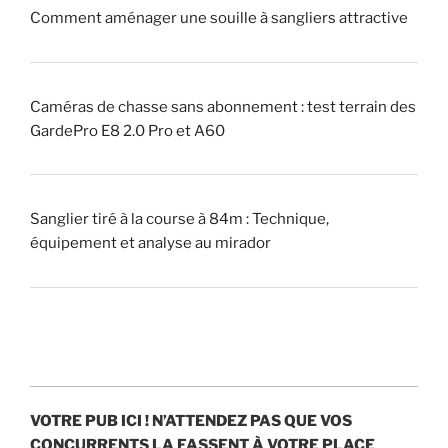
Comment aménager une souille à sangliers attractive
»
(
p
i
Caméras de chasse sans abonnement : test terrain des
q
GardePro E8 2.0 Pro et A60
u
e
u
Sanglier tiré à la course à 84m : Technique,
r
équipement et analyse au mirador
)
?
»
VOTRE PUB ICI !
N’ATTENDEZ PAS QUE VOS
CONCURRENTS LA FASSENT À VOTRE PLACE