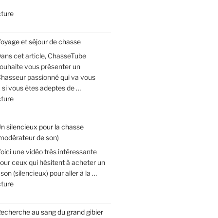
de
cture
« Balle
d’apophyse :
oyage et séjour de chasse
à
ans cet article, ChasseTube
voir
ouhaite vous présenter un
pour
hasseur passionné qui va vous
éviter
 si vous êtes adeptes de …
que
de
cture
ça
« Voyage
vous
et
arrive
n silencieux pour la chasse
séjour
! »
modérateur de son)
de
oici une vidéo très intéressante
chasse »
our ceux qui hésitent à acheter un
on (silencieux) pour aller à la …
de
cture
« Un
silencieux
echerche au sang du grand gibier
pour