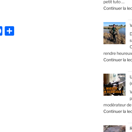
petit tuto …
Continuer la le
NS
V
S
F
P
D
a
ar
s
c
ta
C
rendre heureux
e
g
Continuer la le
b
er
o
U
(
o
V
k
p
modérateur de s
Continuer la le
R