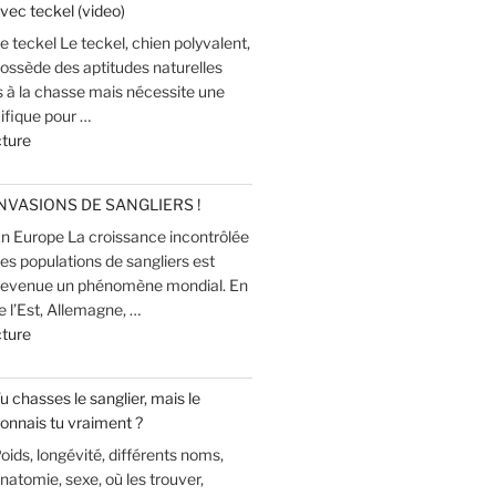
vec teckel (video)
la
e teckel Le teckel, chien polyvalent,
chasse
ossède des aptitudes naturelles
(modérateur
s à la chasse mais nécessite une
de
ifique pour …
son) »
de
cture
« Recherche
au
NVASIONS DE SANGLIERS !
sang
n Europe La croissance incontrôlée
du
es populations de sangliers est
grand
evenue un phénomène mondial. En
gibier
 l’Est, Allemagne, …
avec
de
cture
teckel
« INVASIONS
(video) »
DE
u chasses le sanglier, mais le
SANGLIERS
onnais tu vraiment ?
! »
oids, longévité, différents noms,
natomie, sexe, où les trouver,