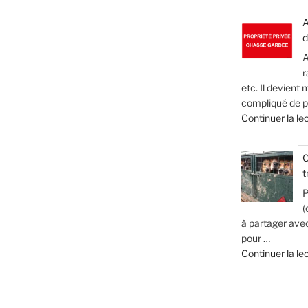
A
d
A
r
etc. Il devient
compliqué de pa
Continuer la le
C
t
P
(
à partager ave
pour …
Continuer la le