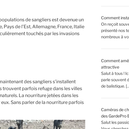
Comment insta
populations de sangliers est devenue un
On reçoit souv
Pays de l’Est, Allemagne, France, Italie
présenté nos te
iculièrement touchés par les invasions
nombreux à vou
Comment aménag
attractive
Salut à tous ! 
parle souvent 
maintenant des sangliers s’installent
de balistique. [
ls trouvent parfois refuge dans les villes
aturels. La nourriture jetées dans les
eux. Sans parler de la nourriture parfois
Caméras de cha
des GardePro E
Salut les passi
Vous cherchez