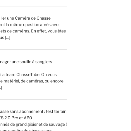
ller une Caméra de Chasse
ent la même question après avoir
sts de caméras. En effet, vous êtes
s […]
er une souille à sangliers
Ici la team ChasseTube. On vous
de matériel, de caméras, ou encore
…]
sse sans abonnement : test terrain
8 2.0 Pro et A60
onnés de grand gibier et de sauvage !
 une caméra de chasse sans