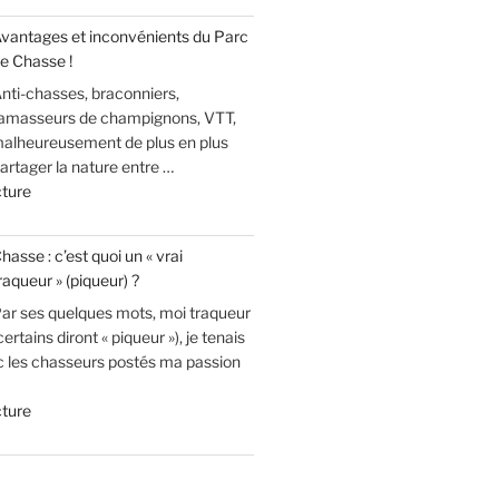
écolos
! »
vantages et inconvénients du Parc
suppriment
e Chasse !
1800
nti-chasses, braconniers,
cerfs
amasseurs de champignons, VTT,
par
 malheureusement de plus en plus
abattage
rtager la nature entre …
! »
de
cture
« Avantages
et
hasse : c’est quoi un « vrai
inconvénients
raqueur » (piqueur) ?
du
ar ses quelques mots, moi traqueur
Parc
certains diront « piqueur »), je tenais
de
c les chasseurs postés ma passion
Chasse
! »
de
cture
« Chasse
:
c’est