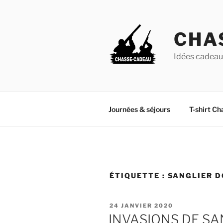
Aller
au
contenu
CHA
principal
Idées cadeaux
Journées & séjours
T-shirt Ch
ÉTIQUETTE :
SANGLIER 
PUBLIÉ
24 JANVIER 2020
LE
INVASIONS DE SA