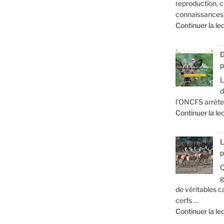
reproduction, c
connaissances s
Continuer la le
D
p
L
d
l’ONCFS arrête 
Continuer la le
L
p
Q
g
de véritables ca
cerfs …
Continuer la le