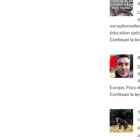
a
L
p
exceptionnelle
éducation spéc
Continuer la le
I
E
d
d
Europe, Pays de
Continuer la le
T
c
P
a