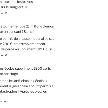
hasse, etc. testez vos
ur le sanglier ! Ou …
de
cture
« Tu
chasses
étournement de 21 millions d’euros
le
ar an pendant 18 ans !
sanglier,
e permis de chasser national baisse
mais
e 200 € , tout simplement car
le
de percevoir indûment 189 € qu’il …
connais
de
cture
tu
« Détournement
vraiment
de
? »
es écolos suppriment 1800 cerfs
21
ar abattage !
millions
uand les anti-chasse « écolos »
d’euros
èrent le gibier cela aboutit parfois à
par
tastrophes ! Après les oies, les
an
pendant
de
cture
18
« Les
ans