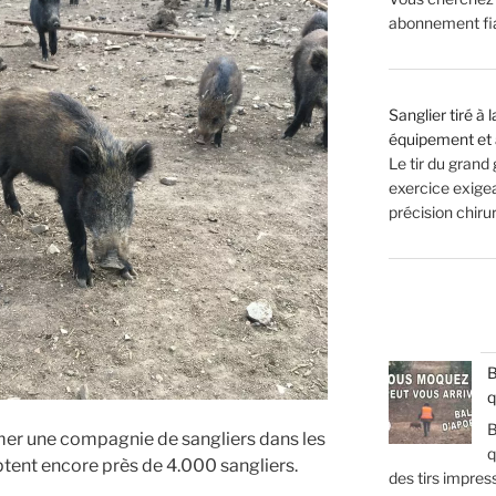
abonnement fiab
Sanglier tiré à
équipement et 
Le tir du grand
exercice exigean
précision chir
B
q
B
ilmer une compagnie de sangliers dans les
q
ptent encore près de 4.000 sangliers.
des tirs impres