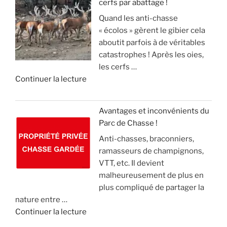
cerfs par abattage !
D
e
!
e
Quand les anti-chasse
é
s
c
»
« écolos » gèrent le gibier cela
t
a
»
t
aboutit parfois à de véritables
o
n
e
catastrophes ! Après les oies,
u
g
c
les cerfs …
r
l
k
d
Continuer la lecture
n
i
e
e
e
e
l
«
m
r
(
Avantages et inconvénients du
e
,
v
Parc de Chasse !
L
n
m
i
Anti-chasses, braconniers,
e
t
a
d
ramasseurs de champignons,
s
d
i
e
VTT, etc. Il devient
é
e
s
o
malheureusement de plus en
c
2
l
)
plus compliqué de partager la
o
1
e
nature entre …
l
m
c
»
d
Continuer la lecture
o
i
o
e
s
l
n