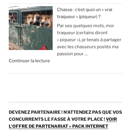
«
s
l
n
Chasse : c’est quoi un « vrai
u
i
a
traqueur » (piqueur) ?
A
p
o
i
Par ses quelques mots, moi
v
p
n
s
traqueur (certains diront
a
r
s
t
« piqueur »), je tenais à partager
n
i
d
u
avec les chasseurs postés ma
t
m
’
v
passion pour …
a
e
e
r
d
Continuer la lecture
g
n
u
a
e
e
t
r
i
«
s
1
o
m
e
8
s
e
C
t
0
p
n
h
i
0
a
t
a
n
c
r
?
s
c
e
a
DEVENEZ PARTENAIRE !
N’ATTENDEZ PAS QUE VOS
s
o
r
n
»
CONCURRENTS LE FASSE À VOTRE PLACE !
VOIR
e
n
f
p
L’OFFRE DE PARTENARIAT « PACK INTERNET
: