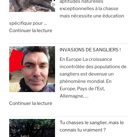
aptitudes naturelles
i
r
p
exceptionnelles à la chasse
l
d
o
mais nécessite une éducation
e
e
u
spécifique pour …
n
c
r
d
Continuer la lecture
c
h
é
e
i
a
v
«
e
s
i
INVASIONS DE SANGLIERS !
u
s
t
En Europe La croissance
R
x
e
e
incontrôlée des populations de
e
p
r
sangliers est devenue un
c
o
»
q
phénomène mondial. En
h
u
u
Europe, Pays de l’Est,
e
r
e
Allemagne, …
r
l
ç
d
Continuer la lecture
c
a
a
e
h
c
v
«
e
h
o
Tu chasses le sanglier, mais le
a
a
u
connais tu vraiment ?
I
u
s
s