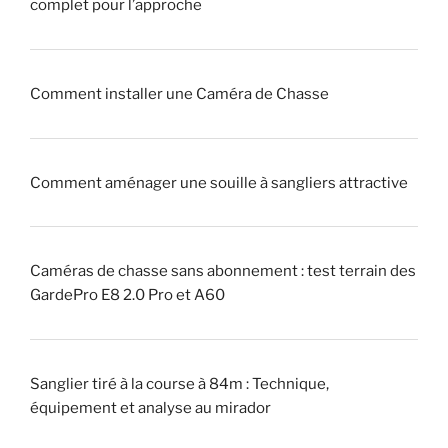
complet pour l’approche
r
s
a
s
q
e
u
!
Comment installer une Caméra de Chasse
e
u
»
r
Comment aménager une souille à sangliers attractive
»
(
p
i
Caméras de chasse sans abonnement : test terrain des
q
GardePro E8 2.0 Pro et A60
u
e
u
Sanglier tiré à la course à 84m : Technique,
r
équipement et analyse au mirador
)
?