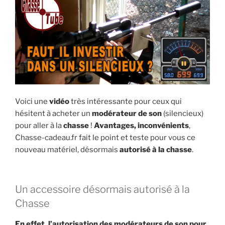
E
i
p
a
l
Voici une
vidéo
très intéressante pour ceux qui
hésitent à acheter un
modérateur de son
(silencieux)
pour aller à la
chasse
!
Avantages, inconvénients
,
Chasse-cadeau.fr fait le point et teste pour vous ce
nouveau matériel, désormais
autorisé à la chasse
.
Un accessoire désormais autorisé à la
Chasse
En effet, l’autorisation des modérateurs de son pour