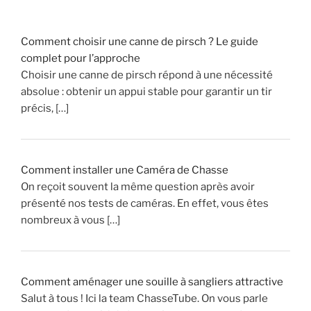
h
a
Comment choisir une canne de pirsch ? Le guide
s
complet pour l’approche
s
Choisir une canne de pirsch répond à une nécessité
e
absolue : obtenir un appui stable pour garantir un tir
(
précis, […]
m
o
d
é
Comment installer une Caméra de Chasse
r
On reçoit souvent la même question après avoir
a
présenté nos tests de caméras. En effet, vous êtes
t
nombreux à vous […]
e
u
r
d
Comment aménager une souille à sangliers attractive
e
Salut à tous ! Ici la team ChasseTube. On vous parle