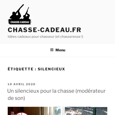
A
l
l
e
r
CHASSE-CADEAU.FR
a
Idées cadeaux pour chasseur (et chasseresse !)
u
c
Menu
o
n
t
ÉTIQUETTE :
SILENCIEUX
e
n
u
P
10 AVRIL 2020
U
p
Un silencieux pour la chasse (modérateur
B
r
de son)
L
i
I
É
n
L
c