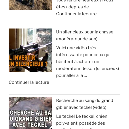
vous rendre heureux si vous
l
êtes adeptes de …
e
d
Continuer la lecture
d
e
’
«
a
Un silencieux pour la chasse
p
(modérateur de son)
V
o
Voici une vidéo très
o
p
intéressante pour ceux qui
y
h
hésitent à acheter un
a
y
modérateur de son (silencieux)
g
s
pour aller à la …
e
e
d
Continuer la lecture
e
e
t
:
«
s
à
Recherche au sang du grand
é
v
gibier avec teckel (video)
U
j
o
Le teckel Le teckel, chien
n
o
i
polyvalent, possède des
s
u
r