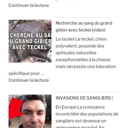
d
Continuer la lecture
e
e
t
:
«
s
à
Recherche au sang du grand
é
v
gibier avec teckel (video)
U
j
o
Le teckel Le teckel, chien
n
o
i
polyvalent, possède des
s
u
r
aptitudes naturelles
i
r
p
exceptionnelles à la chasse
l
d
o
mais nécessite une éducation
e
e
u
spécifique pour …
n
c
r
d
Continuer la lecture
c
h
é
e
i
a
v
«
e
s
i
INVASIONS DE SANGLIERS !
u
s
t
En Europe La croissance
R
x
e
e
incontrôlée des populations de
e
p
r
sangliers est devenue un
c
o
»
q
phénomène mondial. En
h