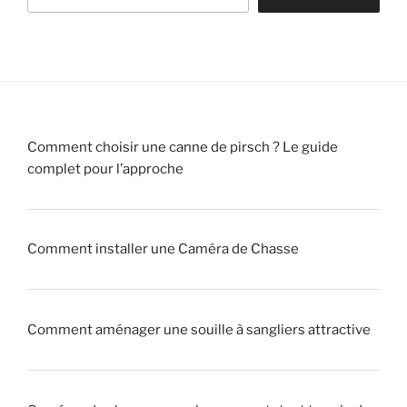
!
«
r
!
c
»
v
d
»
r
e
a
C
i
h
Comment choisir une canne de pirsch ? Le guide
t
a
complet pour l’approche
r
s
a
s
q
e
u
!
Comment installer une Caméra de Chasse
e
u
»
r
Comment aménager une souille à sangliers attractive
»
(
p