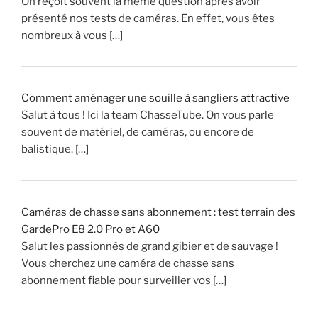
On reçoit souvent la même question après avoir
e
présenté nos tests de caméras. En effet, vous êtes
c
nombreux à vous […]
t
e
c
k
Comment aménager une souille à sangliers attractive
e
Salut à tous ! Ici la team ChasseTube. On vous parle
l
souvent de matériel, de caméras, ou encore de
(
balistique. […]
v
i
d
Caméras de chasse sans abonnement : test terrain des
e
GardePro E8 2.0 Pro et A60
o
Salut les passionnés de grand gibier et de sauvage !
)
Vous cherchez une caméra de chasse sans
abonnement fiable pour surveiller vos […]
»