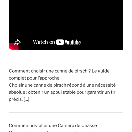
s
a
n
g
d
u
g
r
a
n
Comment choisir une canne de pirsch ? Le guide
d
complet pour l’approche
g
Choisir une canne de pirsch répond à une nécessité
i
absolue : obtenir un appui stable pour garantir un tir
b
précis, […]
i
e
r
a
Comment installer une Caméra de Chasse
v