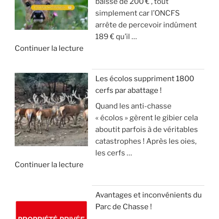
baisse de 200 € , tout
c
A
g
u
simplement car l’ONCFS
h
N
i
r
arrête de percevoir indûment
a
G
b
d
189 € qu’il …
s
L
i
e
d
Continuer la lecture
s
I
e
s
e
e
E
r
o
«
s
R
a
n
Les écolos suppriment 1800
l
S
v
)
cerfs par abattage !
D
e
!
e
Quand les anti-chasse
é
s
c
»
« écolos » gèrent le gibier cela
t
a
»
t
aboutit parfois à de véritables
o
n
e
catastrophes ! Après les oies,
u
g
c
les cerfs …
r
l
k
d
Continuer la lecture
n
i
e
e
e
e
l
«
m
r
(
Avantages et inconvénients du
e
,
v
Parc de Chasse !
L
n
m
i