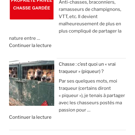
Anti-chasses, braconniers,
e
t
a
d
ramasseurs de champignons,
s
d
i
e
VTT, etc. Il devient
é
e
s
o
malheureusement de plus en
c
2
l
)
plus compliqué de partager la
o
1
e
nature entre …
l
m
c
»
d
Continuer la lecture
o
i
o
e
s
l
n
«
s
l
n
Chasse : c’est quoi un « vrai
u
i
a
traqueur » (piqueur) ?
A
p
o
i
Par ses quelques mots, moi
v
p
n
s
traqueur (certains diront
a
r
s
t
« piqueur »), je tenais à partager
n
i
d
u
avec les chasseurs postés ma
t
m
’
v
passion pour …
a
e
e
r
d
Continuer la lecture
g
n
u
a
e
e
t
r
i
«
s
1
o
m