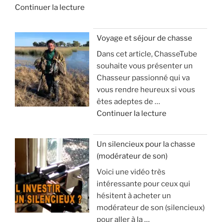
d
Continuer la lecture
e
«
Voyage et séjour de chasse
Dans cet article, ChasseTube
B
souhaite vous présenter un
a
Chasseur passionné qui va
l
vous rendre heureux si vous
l
êtes adeptes de …
e
d
Continuer la lecture
d
e
’
«
a
Un silencieux pour la chasse
p
(modérateur de son)
V
o
Voici une vidéo très
o
p
intéressante pour ceux qui
y
h
hésitent à acheter un
a
y
modérateur de son (silencieux)
g
s
pour aller à la …
e
e