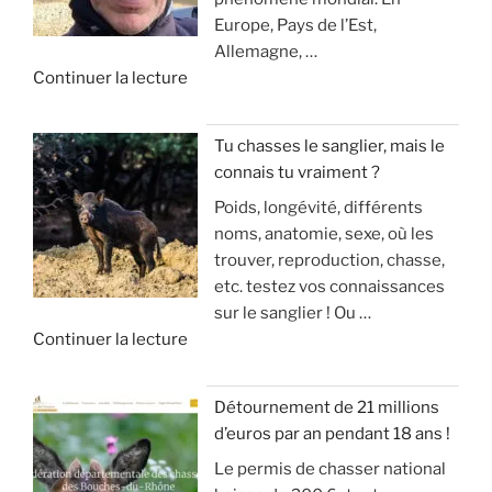
u
u
Europe, Pays de l’Est,
e
r
e
Allemagne, …
r
l
ç
d
Continuer la lecture
c
a
a
e
h
c
v
«
e
h
o
Tu chasses le sanglier, mais le
a
a
u
connais tu vraiment ?
I
u
s
s
Poids, longévité, différents
N
s
s
a
noms, anatomie, sexe, où les
V
a
e
r
trouver, reproduction, chasse,
A
n
(
r
etc. testez vos connaissances
S
g
m
i
sur le sanglier ! Ou …
I
d
o
v
d
Continuer la lecture
O
u
d
e
e
N
g
é
!
«
S
r
r
Détournement de 21 millions
D
a
a
»
d’euros par an pendant 18 ans !
T
E
n
t
Le permis de chasser national
u
S
d
e