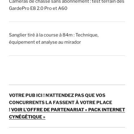
i
Caméras de chasse sans abonnement : test terrain des
q
GardePro E8 2.0 Pro et A60
u
e
u
Sanglier tiré à la course à 84m : Technique,
r
équipement et analyse au mirador
)
?
»
VOTRE PUB ICI !
N’ATTENDEZ PAS QUE VOS
CONCURRENTS LA FASSENT À VOTRE PLACE
!
VOIR L’OFFRE DE PARTENARIAT « PACK INTERNET
CYNÉGÉTIQUE »