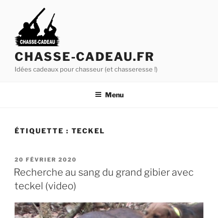
A
l
l
e
r
CHASSE-CADEAU.FR
a
Idées cadeaux pour chasseur (et chasseresse !)
u
c
Menu
o
n
t
ÉTIQUETTE :
TECKEL
e
n
u
P
20 FÉVRIER 2020
U
p
Recherche au sang du grand gibier avec
B
r
teckel (video)
L
i
I
É
n
L
c