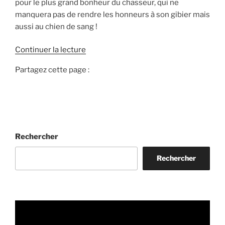
pour le plus grand bonheur du chasseur, qui ne
manquera pas de rendre les honneurs à son gibier mais
aussi au chien de sang !
d
Continuer la lecture
e
Partagez cette page :
«
R
e
c
h
Rechercher
e
r
Rechercher
c
h
e
a
u