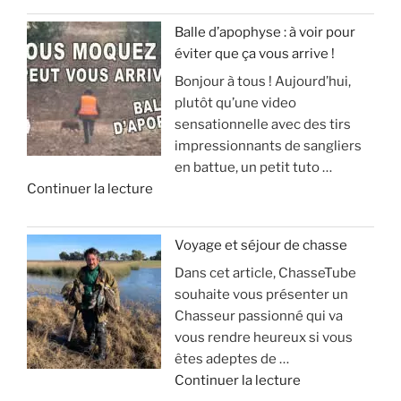
Balle d’apophyse : à voir pour
éviter que ça vous arrive !
Bonjour à tous ! Aujourd’hui,
plutôt qu’une video
sensationnelle avec des tirs
impressionnants de sangliers
en battue, un petit tuto …
d
Continuer la lecture
e
«
Voyage et séjour de chasse
Dans cet article, ChasseTube
B
souhaite vous présenter un
a
Chasseur passionné qui va
l
vous rendre heureux si vous
l
êtes adeptes de …
e
d
Continuer la lecture
d