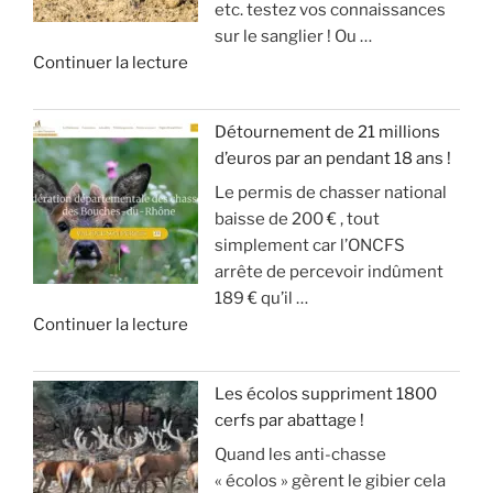
etc. testez vos connaissances
S
g
m
i
sur le sanglier ! Ou …
I
d
o
v
d
Continuer la lecture
O
u
d
e
e
N
g
é
!
«
S
r
r
Détournement de 21 millions
D
a
a
»
d’euros par an pendant 18 ans !
T
E
n
t
Le permis de chasser national
u
S
d
e
baisse de 200 € , tout
c
A
g
u
simplement car l’ONCFS
h
N
i
r
arrête de percevoir indûment
a
G
b
d
189 € qu’il …
s
L
i
e
d
Continuer la lecture
s
I
e
s
e
e
E
r
o
«
s
R
a
n
Les écolos suppriment 1800
l
S
v
)
cerfs par abattage !
D
e
!
e
Quand les anti-chasse
é
s
c
»
« écolos » gèrent le gibier cela
t
a
»
t