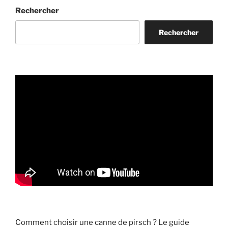
n
Rechercher
t
a
Rechercher
g
e
s
e
t
i
n
c
o
n
v
é
n
i
e
Comment choisir une canne de pirsch ? Le guide
n