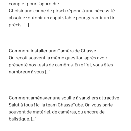
complet pour l’approche
t
Choisir une canne de pirsch répond à une nécessité
s
absolue : obtenir un appui stable pour garantir un tir
d
précis, […]
u
P
a
r
Comment installer une Caméra de Chasse
c
On reçoit souvent la même question après avoir
d
présenté nos tests de caméras. En effet, vous êtes
e
nombreux à vous […]
C
h
a
s
Comment aménager une souille à sangliers attractive
s
Salut à tous ! Ici la team ChasseTube. On vous parle
e
souvent de matériel, de caméras, ou encore de
!
balistique. […]