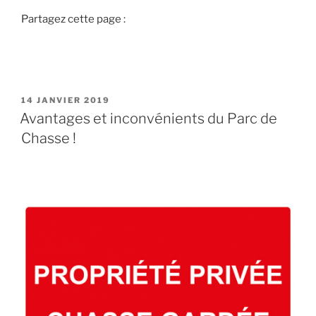
e
Partagez cette page :
«
V
o
y
P
14 JANVIER 2019
a
U
Avantages et inconvénients du Parc de
g
B
Chasse !
L
e
I
e
É
t
L
E
s
é
j
o
u
r
d
e