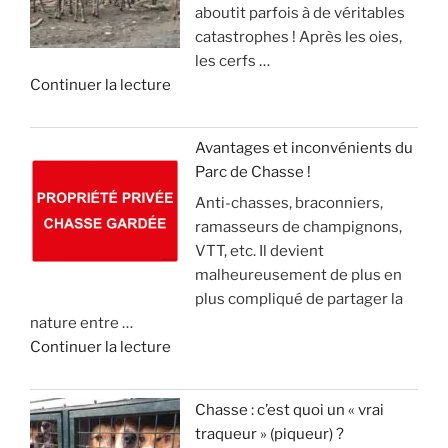
aboutit parfois à de véritables
o
n
e
catastrophes ! Après les oies,
u
g
c
les cerfs …
r
l
k
d
Continuer la lecture
n
i
e
e
e
e
l
«
m
r
(
Avantages et inconvénients du
e
,
v
Parc de Chasse !
L
n
m
i
Anti-chasses, braconniers,
e
t
a
d
ramasseurs de champignons,
s
d
i
e
VTT, etc. Il devient
é
e
s
o
malheureusement de plus en
c
2
l
)
plus compliqué de partager la
o
1
e
nature entre …
l
m
c
»
d
Continuer la lecture
o
i
o
e
s
l
n
«
s
l
n
Chasse : c’est quoi un « vrai
u
i
a
traqueur » (piqueur) ?
A
p
o