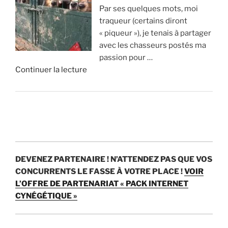
i
Par ses quelques mots, moi
v
p
n
s
traqueur (certains diront
a
r
s
t
« piqueur »), je tenais à partager
n
i
d
u
avec les chasseurs postés ma
t
m
’
v
passion pour …
a
e
e
r
d
Continuer la lecture
g
n
u
a
e
e
t
r
i
«
s
1
o
m
e
8
s
e
C
t
0
p
n
h
i
0
a
t
a
n
c
r
?
s
c
e
a
DEVENEZ PARTENAIRE !
N’ATTENDEZ PAS QUE VOS
s
o
r
n
»
CONCURRENTS LE FASSE À VOTRE PLACE !
VOIR
e
n
f
p
L’OFFRE DE PARTENARIAT « PACK INTERNET
:
v
s
e
CYNÉGÉTIQUE »
c
é
p
n
’
n
a
d