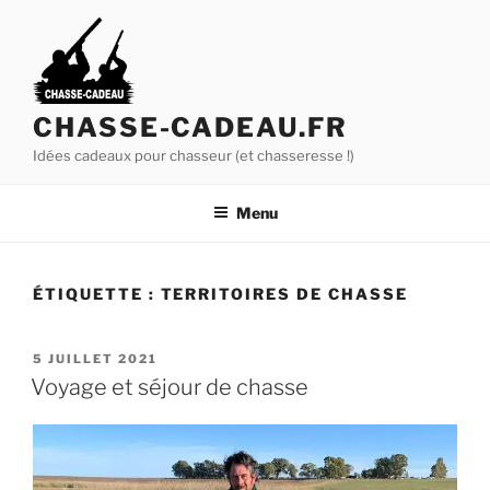
A
l
l
e
r
CHASSE-CADEAU.FR
a
Idées cadeaux pour chasseur (et chasseresse !)
u
c
Menu
o
n
t
ÉTIQUETTE :
TERRITOIRES DE CHASSE
e
n
u
P
5 JUILLET 2021
U
p
Voyage et séjour de chasse
B
r
L
i
I
É
n
L
c