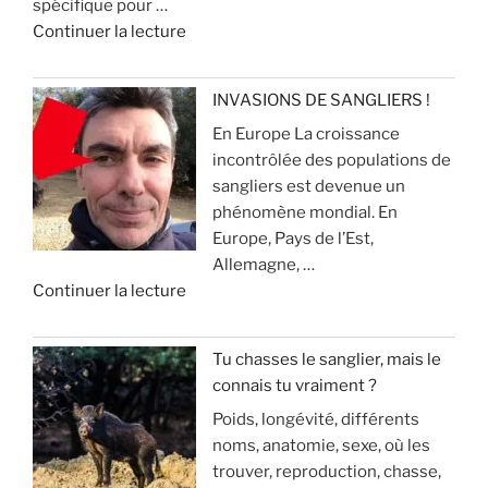
spécifique pour …
n
c
r
d
Continuer la lecture
c
h
é
e
i
a
v
«
e
s
i
INVASIONS DE SANGLIERS !
u
s
t
En Europe La croissance
R
x
e
e
incontrôlée des populations de
e
p
r
sangliers est devenue un
c
o
»
q
phénomène mondial. En
h
u
u
Europe, Pays de l’Est,
e
r
e
Allemagne, …
r
l
ç
d
Continuer la lecture
c
a
a
e
h
c
v
«
e
h
o
Tu chasses le sanglier, mais le
a
a
u
connais tu vraiment ?
I
u
s
s
Poids, longévité, différents
N
s
s
a
noms, anatomie, sexe, où les
V
a
e
r
trouver, reproduction, chasse,
A
n
(
r