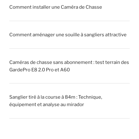
u
!
Comment installer une Caméra de Chasse
e
u
»
r
Comment aménager une souille à sangliers attractive
»
(
p
i
Caméras de chasse sans abonnement : test terrain des
q
GardePro E8 2.0 Pro et A60
u
e
u
Sanglier tiré à la course à 84m : Technique,
r
équipement et analyse au mirador
)
?
»