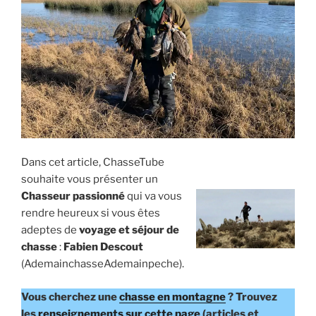
E
i
p
a
l
Dans cet article, ChasseTube
souhaite vous présenter un
Chasseur passionné
qui va vous
rendre heureux si vous êtes
adeptes de
voyage et séjour de
chasse
:
Fabien Descout
(AdemainchasseAdemainpeche).
Vous cherchez une
chasse en montagne
? Trouvez
les
renseignements sur cette page
(articles et