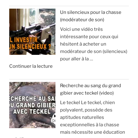
e
’
«
a
Un silencieux pour la chasse
p
(modérateur de son)
V
o
Voici une vidéo très
o
p
intéressante pour ceux qui
y
h
hésitent à acheter un
a
y
modérateur de son (silencieux)
g
s
pour aller à la …
e
e
d
Continuer la lecture
e
e
t
:
«
s
à
Recherche au sang du grand
é
v
gibier avec teckel (video)
U
j
o
Le teckel Le teckel, chien
n
o
i
polyvalent, possède des
s
u
r
aptitudes naturelles
i
r
p
exceptionnelles à la chasse
l
d
o
mais nécessite une éducation
e
e
u