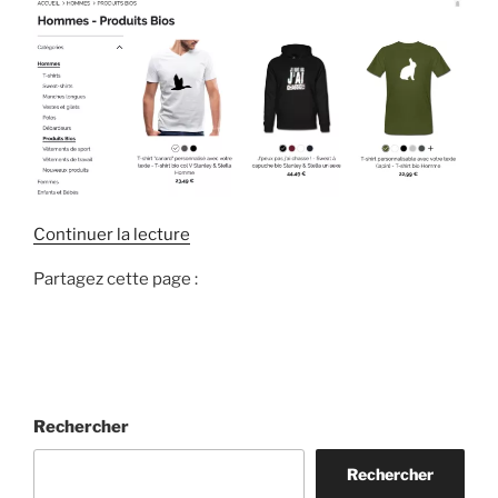
d
Continuer la lecture
e
Partagez cette page :
«
P
o
u
r
Rechercher
q
u
Rechercher