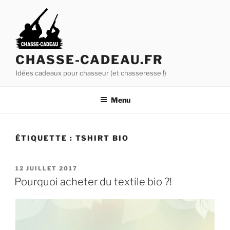
A
l
l
e
r
CHASSE-CADEAU.FR
a
Idées cadeaux pour chasseur (et chasseresse !)
u
c
Menu
o
n
t
ÉTIQUETTE :
TSHIRT BIO
e
n
u
P
12 JUILLET 2017
U
p
Pourquoi acheter du textile bio ?!
B
r
L
i
I
É
n
L
c