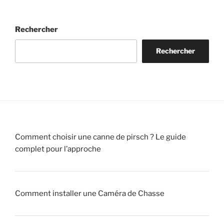
u
s
t
8
o
d
t
a
Rechercher
i
u
a
n
u
P
g
s
Rechercher
n
a
e
!
«
r
!
c
»
v
d
»
r
e
a
C
i
h
Comment choisir une canne de pirsch ? Le guide
t
a
complet pour l’approche
r
s
a
s
q
e
u
!
Comment installer une Caméra de Chasse
e
u
»
r