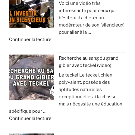
Voici une vidéo très
o
p
intéressante pour ceux qui
y
h
hésitent à acheter un
a
y
modérateur de son (silencieux)
g
s
pour aller à la …
e
e
d
Continuer la lecture
e
e
t
:
«
s
à
Recherche au sang du grand
é
v
gibier avec teckel (video)
U
j
o
Le teckel Le teckel, chien
n
o
i
polyvalent, possède des
s
u
r
aptitudes naturelles
i
r
p
exceptionnelles à la chasse
l
d
o
mais nécessite une éducation
e
e
u
spécifique pour …
n
c
r
d
Continuer la lecture
c
h
é
e
i
a
v
«
e
s
i