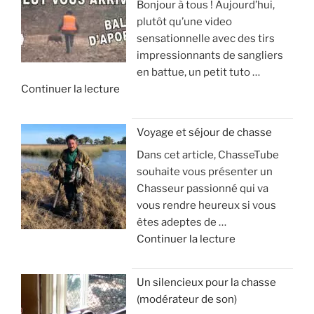
Bonjour à tous ! Aujourd’hui,
plutôt qu’une video
sensationnelle avec des tirs
impressionnants de sangliers
en battue, un petit tuto …
d
Continuer la lecture
e
«
Voyage et séjour de chasse
Dans cet article, ChasseTube
B
souhaite vous présenter un
a
Chasseur passionné qui va
l
vous rendre heureux si vous
l
êtes adeptes de …
e
d
Continuer la lecture
d
e
’
«
a
Un silencieux pour la chasse
p
(modérateur de son)
V
o