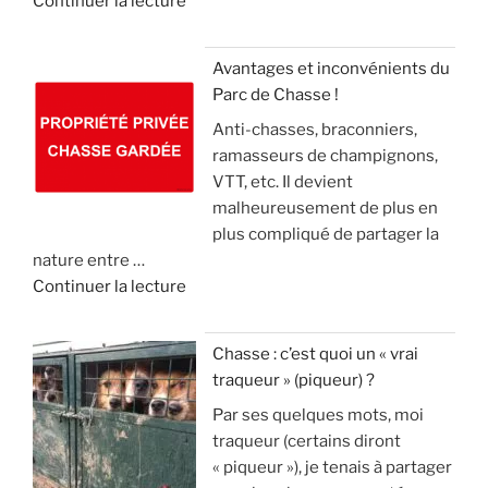
Continuer la lecture
n
i
e
e
e
e
l
«
m
r
(
Avantages et inconvénients du
e
,
v
Parc de Chasse !
L
n
m
i
Anti-chasses, braconniers,
e
t
a
d
ramasseurs de champignons,
s
d
i
e
VTT, etc. Il devient
é
e
s
o
malheureusement de plus en
c
2
l
)
plus compliqué de partager la
o
1
e
nature entre …
l
m
c
»
d
Continuer la lecture
o
i
o
e
s
l
n
«
s
l
n
Chasse : c’est quoi un « vrai
u
i
a
traqueur » (piqueur) ?
A
p
o
i
Par ses quelques mots, moi
v
p
n
s
traqueur (certains diront
a
r
s
t
« piqueur »), je tenais à partager
n
i
d
u