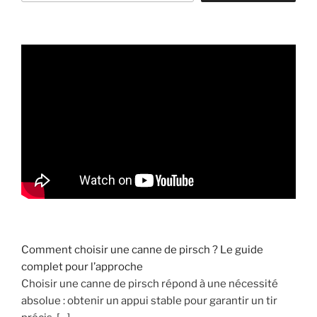
o
i
a
c
h
e
t
e
r
d
u
t
e
x
t
Comment choisir une canne de pirsch ? Le guide
i
complet pour l’approche
l
Choisir une canne de pirsch répond à une nécessité
e
absolue : obtenir un appui stable pour garantir un tir
b