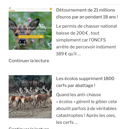
é
!
«
S
r
r
Détournement de 21 millions
D
a
a
»
d’euros par an pendant 18 ans !
T
E
n
t
Le permis de chasser national
u
S
d
e
baisse de 200 € , tout
c
A
g
u
simplement car l’ONCFS
h
N
i
r
arrête de percevoir indûment
a
G
b
d
189 € qu’il …
s
L
i
e
d
Continuer la lecture
s
I
e
s
e
e
E
r
o
«
s
R
a
n
Les écolos suppriment 1800
l
S
v
)
cerfs par abattage !
D
e
!
e
Quand les anti-chasse
é
s
c
»
« écolos » gèrent le gibier cela
t
a
»
t
aboutit parfois à de véritables
o
n
e
catastrophes ! Après les oies,
u
g
c
les cerfs …
r
l
k
d