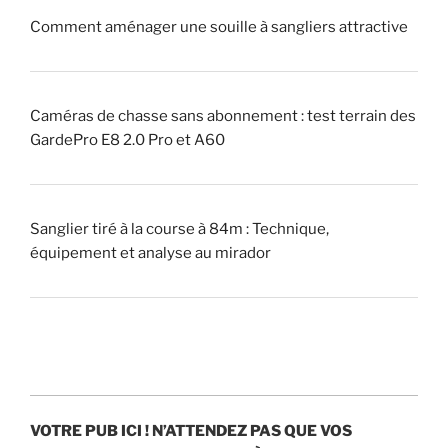
Comment aménager une souille à sangliers attractive
»
(
p
i
Caméras de chasse sans abonnement : test terrain des
q
GardePro E8 2.0 Pro et A60
u
e
u
Sanglier tiré à la course à 84m : Technique,
r
équipement et analyse au mirador
)
?
»
VOTRE PUB ICI !
N’ATTENDEZ PAS QUE VOS