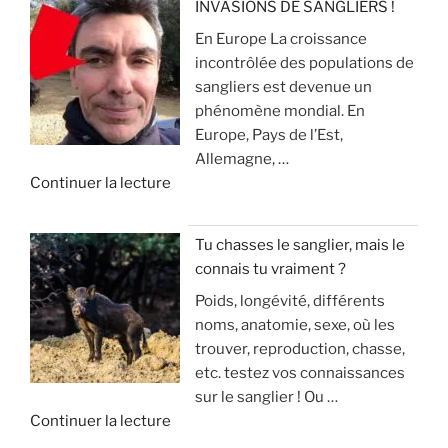
INVASIONS DE SANGLIERS !
u
s
t
En Europe La croissance
R
x
e
e
incontrôlée des populations de
e
p
r
sangliers est devenue un
c
o
»
q
phénomène mondial. En
h
u
u
Europe, Pays de l’Est,
e
r
e
Allemagne, …
r
l
ç
d
Continuer la lecture
c
a
a
e
h
c
v
«
e
h
o
Tu chasses le sanglier, mais le
a
a
u
connais tu vraiment ?
I
u
s
s
Poids, longévité, différents
N
s
s
a
noms, anatomie, sexe, où les
V
a
e
r
trouver, reproduction, chasse,
A
n
(
r
etc. testez vos connaissances
S
g
m
i
sur le sanglier ! Ou …
I
d
o
v
d
Continuer la lecture
O
u
d
e
e
N
g