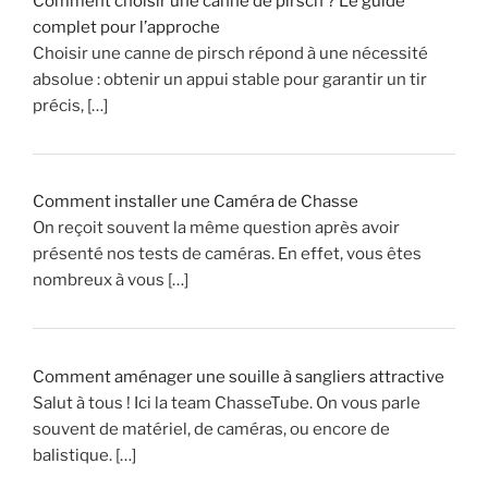
Comment choisir une canne de pirsch ? Le guide
e
complet pour l’approche
u
Choisir une canne de pirsch répond à une nécessité
r
absolue : obtenir un appui stable pour garantir un tir
s
précis, […]
,
d
e
W
Comment installer une Caméra de Chasse
i
On reçoit souvent la même question après avoir
l
présenté nos tests de caméras. En effet, vous êtes
l
nombreux à vous […]
y
S
C
H
Comment aménager une souille à sangliers attractive
R
Salut à tous ! Ici la team ChasseTube. On vous parle
A
souvent de matériel, de caméras, ou encore de
E
balistique. […]
N