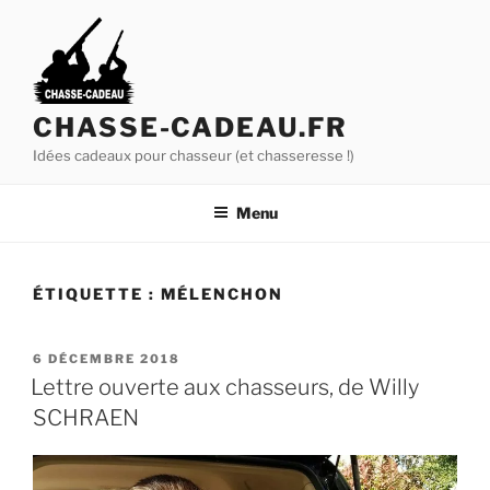
A
l
l
e
r
CHASSE-CADEAU.FR
a
Idées cadeaux pour chasseur (et chasseresse !)
u
c
Menu
o
n
t
ÉTIQUETTE :
MÉLENCHON
e
n
u
P
6 DÉCEMBRE 2018
U
p
Lettre ouverte aux chasseurs, de Willy
B
r
SCHRAEN
L
i
I
É
n
L
c