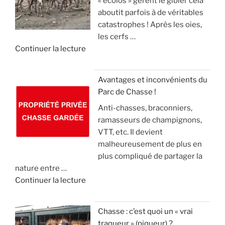
« écolos » gèrent le gibier cela
t
a
»
t
aboutit parfois à de véritables
o
n
e
catastrophes ! Après les oies,
u
g
c
les cerfs …
r
l
k
d
Continuer la lecture
n
i
e
e
e
e
l
«
m
r
(
Avantages et inconvénients du
e
,
v
Parc de Chasse !
L
n
m
i
Anti-chasses, braconniers,
e
t
a
d
ramasseurs de champignons,
s
d
i
e
VTT, etc. Il devient
é
e
s
o
malheureusement de plus en
c
2
l
)
plus compliqué de partager la
o
1
e
nature entre …
l
m
c
»
d
Continuer la lecture
o
i
o
e
s
l
n
«
s
l
n
Chasse : c’est quoi un « vrai
u
i
a
traqueur » (piqueur) ?