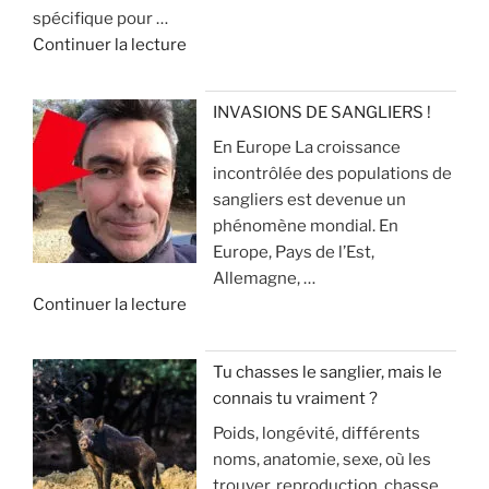
spécifique pour …
n
c
r
d
Continuer la lecture
c
h
é
e
i
a
v
«
e
s
i
INVASIONS DE SANGLIERS !
u
s
t
En Europe La croissance
R
x
e
e
incontrôlée des populations de
e
p
r
sangliers est devenue un
c
o
»
q
phénomène mondial. En
h
u
u
Europe, Pays de l’Est,
e
r
e
Allemagne, …
r
l
ç
d
Continuer la lecture
c
a
a
e
h
c
v
«
e
h
o
Tu chasses le sanglier, mais le
a
a
u
connais tu vraiment ?
I
u
s
s
Poids, longévité, différents
N
s
s
a
noms, anatomie, sexe, où les
V
a
e
r
trouver, reproduction, chasse,
A
n