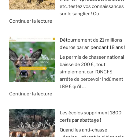
(
r
etc. testez vos connaissances
S
g
m
i
sur le sanglier ! Ou …
I
d
o
v
d
Continuer la lecture
O
u
d
e
e
N
g
é
!
«
S
r
r
Détournement de 21 millions
D
a
a
»
d’euros par an pendant 18 ans !
T
E
n
t
Le permis de chasser national
u
S
d
e
baisse de 200 € , tout
c
A
g
u
simplement car l’ONCFS
h
N
i
r
arrête de percevoir indûment
a
G
b
d
189 € qu’il …
s
L
i
e
d
Continuer la lecture
s
I
e
s
e
e
E
r
o
«
s
R
a
n
Les écolos suppriment 1800
l
S
v
)
cerfs par abattage !
D
e
!
e
Quand les anti-chasse
é
s
c
»