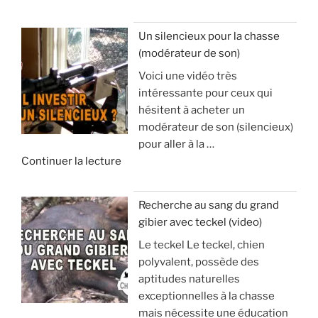
e
’
«
a
Un silencieux pour la chasse
p
(modérateur de son)
V
o
Voici une vidéo très
o
p
intéressante pour ceux qui
y
h
hésitent à acheter un
a
y
modérateur de son (silencieux)
g
s
pour aller à la …
e
e
d
Continuer la lecture
e
e
t
:
«
s
à
Recherche au sang du grand
é
v
gibier avec teckel (video)
U
j
o
Le teckel Le teckel, chien
n
o
i
polyvalent, possède des
s
u
r
aptitudes naturelles
i
r
p
exceptionnelles à la chasse
l
d
o
mais nécessite une éducation
e
e
u