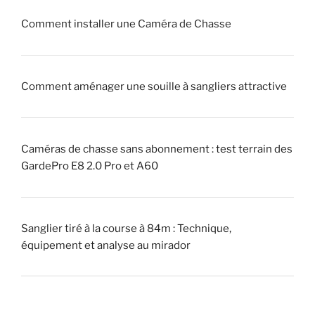
u
!
Comment installer une Caméra de Chasse
e
u
»
r
Comment aménager une souille à sangliers attractive
»
(
p
i
Caméras de chasse sans abonnement : test terrain des
q
GardePro E8 2.0 Pro et A60
u
e
u
Sanglier tiré à la course à 84m : Technique,
r
équipement et analyse au mirador
)
?
»