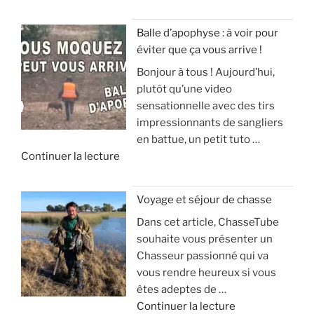
Balle d’apophyse : à voir pour
éviter que ça vous arrive !
Bonjour à tous ! Aujourd’hui,
plutôt qu’une video
sensationnelle avec des tirs
impressionnants de sangliers
en battue, un petit tuto …
d
Continuer la lecture
e
«
Voyage et séjour de chasse
Dans cet article, ChasseTube
B
souhaite vous présenter un
a
Chasseur passionné qui va
l
vous rendre heureux si vous
l
êtes adeptes de …
e
d
Continuer la lecture
d