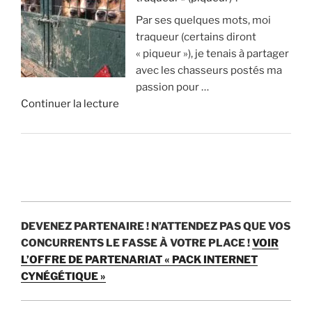
A
p
o
i
Par ses quelques mots, moi
v
p
n
s
traqueur (certains diront
a
r
s
t
« piqueur »), je tenais à partager
n
i
d
u
avec les chasseurs postés ma
t
m
’
v
passion pour …
a
e
e
r
d
Continuer la lecture
g
n
u
a
e
e
t
r
i
«
s
1
o
m
e
8
s
e
C
t
0
p
n
h
i
0
a
t
a
n
c
r
?
s
c
e
a
DEVENEZ PARTENAIRE !
N’ATTENDEZ PAS QUE VOS
s
o
r
n
»
CONCURRENTS LE FASSE À VOTRE PLACE !
VOIR
e
n
f
p
L’OFFRE DE PARTENARIAT « PACK INTERNET
:
v
s
e
CYNÉGÉTIQUE »
c
é
p
n
’
n
a
d